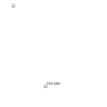
Demande de liste de prix
Nous nous efforçons de fournir à nos clients des produits
de qualité. Demandez des informations, des échantillons et
un devis ! Contactez-nous !
Voir plus
SOLUTIONS