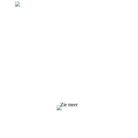
Aanvraag voor prijslijst
Wij streven ernaar om klanten kwaliteitsproducten te
bieden. Vraag informatie, monster en offerte aan, neem
contact met ons op!
Zie meer
OPLOSSINGEN