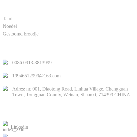
PRODUCT
Taart
Noedel
Gestoomd broodje
SNELLE LINKS
0086 0913-3813999
19946512999@163.com
Adres: nr. 001, Diaotong Road, Linhua Village, Chengguan
Town, Tongguan County, Weinan, Shaanxi, 714399 CHINA
NEEM CONTACT MET ONS OP
Linkedin