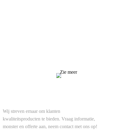
Aanvraag voor prijslijst
Wij streven ernaar om klanten kwaliteitsproducten te
bieden. Vraag informatie, monster en offerte aan, neem
contact met ons op!
Zie meer
OPLOSSINGEN
Wij streven ernaar om klanten
kwaliteitsproducten te bieden. Vraag informatie,
monster en offerte aan, neem contact met ons op!