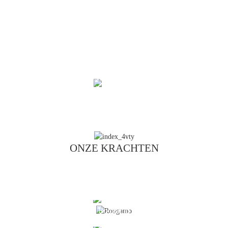
Krokant gestoomde broodjeshuid, heerlijke vleesvulling,
elke hap is een perfecte interpretatie van broodjes met
vlees. Roujiamo, knapperig en heerlijk, heerlijk en sappig,
is een delicatesse uit Central Plains die een eindeloze
nasmaak achterlaat.
Klik om te
downloaden
ONZE KRACHTEN
Rougamo
BEKIJK HET UITRUSTINGSASSORTIMENT VAN MAKITA