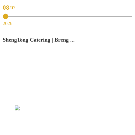
08
07
0
2
2026
ShengTong Catering | Breng ...