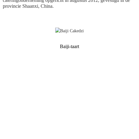
cateringonderneming opgericht in augustus 2012, gevestigd in de
provincie Shaanxi, China.
Baiji-taart