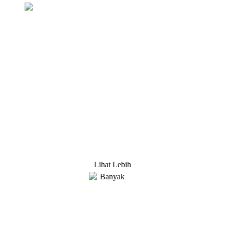
Pertanyaan Untuk Daftar Harga
Kami berusaha keras untuk menyediakan produk
berkualitas kepada pelanggan. Minta Informasi, Contoh &
Penawaran, Hubungi kami!
Lihat Lebih
Banyak
SOLUSI