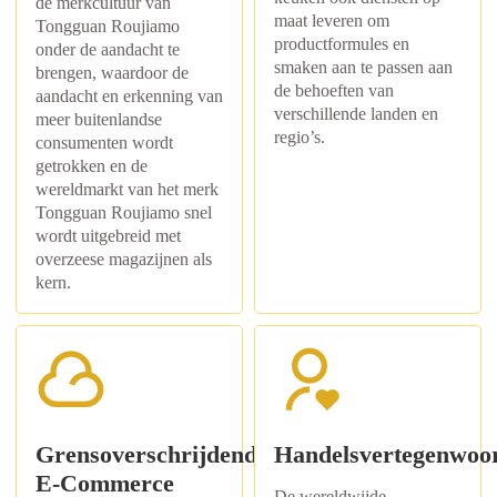
de merkcultuur van
maat leveren om
Tongguan Roujiamo
productformules en
onder de aandacht te
smaken aan te passen aan
brengen, waardoor de
de behoeften van
aandacht en erkenning van
verschillende landen en
meer buitenlandse
regio’s.
consumenten wordt
getrokken en de
wereldmarkt van het merk
Tongguan Roujiamo snel
wordt uitgebreid met
overzeese magazijnen als
kern.
Grensoverschrijdende
Handelsvertegenwoo
E-Commerce
De wereldwijde