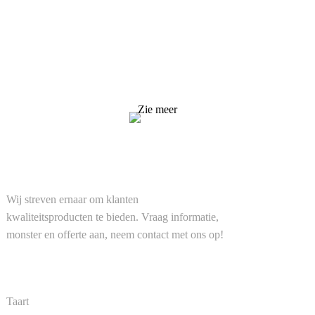
Wij streven ernaar om klanten kwaliteitsproducten te
bieden. Vraag informatie, monster en offerte aan, neem
contact met ons op!
Zie meer
OPLOSSINGEN
Wij streven ernaar om klanten
kwaliteitsproducten te bieden. Vraag informatie,
monster en offerte aan, neem contact met ons op!
PRODUCT
Taart