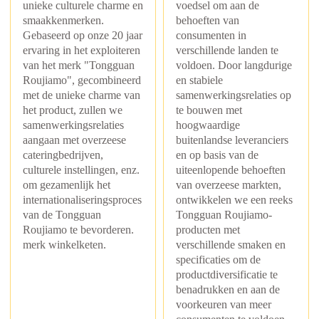
unieke culturele charme en
voedsel om aan de
smaakkenmerken.
behoeften van
+86 8619946512999
Gebaseerd op onze 20 jaar
consumenten in
ervaring in het exploiteren
verschillende landen te
van het merk "Tongguan
voldoen. Door langdurige
Roujiamo", gecombineerd
en stabiele
met de unieke charme van
samenwerkingsrelaties op
het product, zullen we
te bouwen met
samenwerkingsrelaties
hoogwaardige
aangaan met overzeese
buitenlandse leveranciers
cateringbedrijven,
en op basis van de
culturele instellingen, enz.
uiteenlopende behoeften
om gezamenlijk het
van overzeese markten,
internationaliseringsproces
ontwikkelen we een reeks
van de Tongguan
Tongguan Roujiamo-
Roujiamo te bevorderen.
producten met
merk winkelketen.
verschillende smaken en
specificaties om de
productdiversificatie te
benadrukken en aan de
voorkeuren van meer