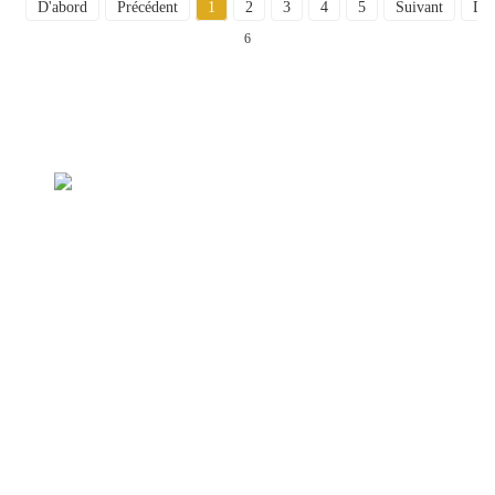
D'abord
Précédent
1
2
3
4
5
Suivant
Der
6
Demande de liste de prix
Nous nous efforçons de fournir à nos clients des produits
de qualité. Demandez des informations, des échantillons et