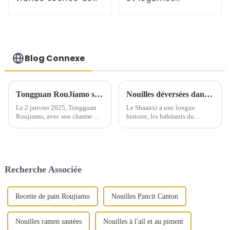
Xi'an - Gâteau Baiji
Tongguan Rougamo
Embryon
Blog Connexe
Tongguan RouJiamo s'illustre dans l'édition internationale du Quotidien du Peuple
Nouilles déversées dans le pétrole du Shaanxi
Le 2 janvier 2025, Tongguan
Le Shaanxi a une longue
Roujiamo, avec son charme
histoire, les habitants du
unique, a été présenté sur la
Shaanxi travaillent dur dans la
10e page de l'édition étrangère
production et la vie, produisent
du Quotidien du Peuple dans la
d'innombrables aliments, les
colonne « Fenêtre locale ».
nouilles renversées sur le
pétrole en font partie, c'est
Recherche Associée
aussi l'un des aliments préférés
des habitants du Shaanxi. Le...
Recette de pain Roujiamo
Nouilles Pancit Canton
Nouilles ramen sautées
Nouilles à l'ail et au piment