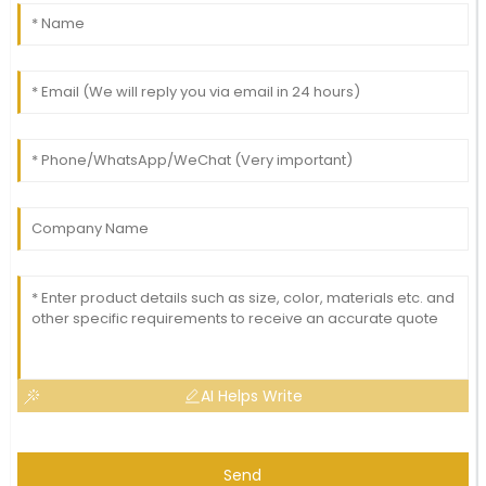
AI Helps Write
Send