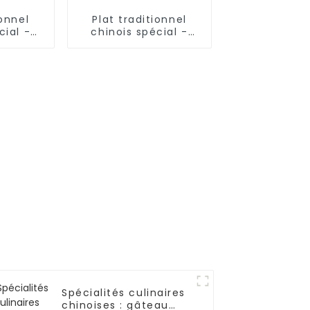
ionnel
Plat traditionnel
cial -
chinois spécial -
lochées
Nouilles effilochées
illes)
(produit fini)
Spécialités culinaires
chinoises : gâteau