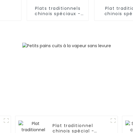
Plats traditionnels
Plat tradit
chinois spéciaux -
chinois spé
Nouilles coupées au
Nouilles effi
couteau
(pâte à nou
Plat traditionnel
chinois spécial -