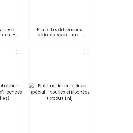
ionnels
Plats traditionnels
iaux -
chinois spéciaux :
ées à la
nouilles effilochées
à la main du Shaanxi