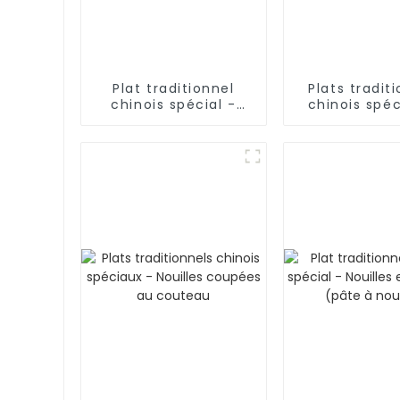
Plat traditionnel
Plats tradit
chinois spécial -
chinois spéc
Crêpe crue dans une
Nouilles roul
soupe de mouton
main