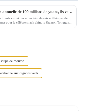
Avec une valeur de production annuelle de 100 millions de yuans, ils vendent le Tongguan Roujiamo dans le monde entier.
hinois » sont des noms très vivants utilisés par de
-mer pour le célèbre snack chinois Shaanxi Tongguan
e soupe de mouton
étalienne aux oignons verts