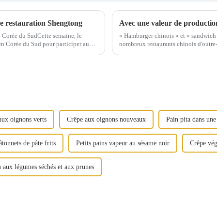
de restauration Shengtong
Corée du SudCette semaine, le
« Hamburger chinois » et « sandwich c
en Corée du Sud pour participer au
nombreux restaurants chinois d'outre
..
Roujiamo. De la tradition...
aux oignons verts
Crêpe aux oignons nouveaux
Pain pita dans un
âtonnets de pâte frits
Petits pains vapeur au sésame noir
Crêpe vég
 aux légumes séchés et aux prunes