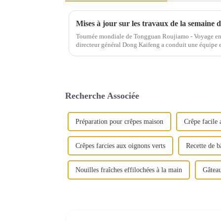
Mises à jour sur les travaux de la semaine 
Tournée mondiale de Tongguan Roujiamo - Voyage en 
directeur général Dong Kaifeng a conduit une équipe 
« Seoul Food, Beverage and Hotel Supplies Expo ». À.
Recherche Associée
Préparation pour crêpes maison
Crêpe facile 
Crêpes farcies aux oignons verts
Recette de b
Nouilles fraîches effilochées à la main
Gâteau