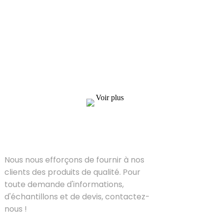
Demande de liste de prix
Nous nous efforçons de fournir à nos clients
des produits de qualité. Pour toute demande
d'informations, d'échantillons et de devis,
contactez-nous !
Voir plus
SOLUTIONS
Nous nous efforçons de fournir à nos
clients des produits de qualité. Pour
toute demande d'informations,
d'échantillons et de devis, contactez-
nous !