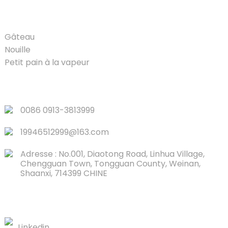
PRODUIT
Gâteau
Nouille
Petit pain à la vapeur
LIENS RAPIDES
0086 0913-3813999
19946512999@163.com
Adresse : No.001, Diaotong Road, Linhua Village,
Chengguan Town, Tongguan County, Weinan,
Shaanxi, 714399 CHINE
CONTACTEZ-NOUS
Linkedin