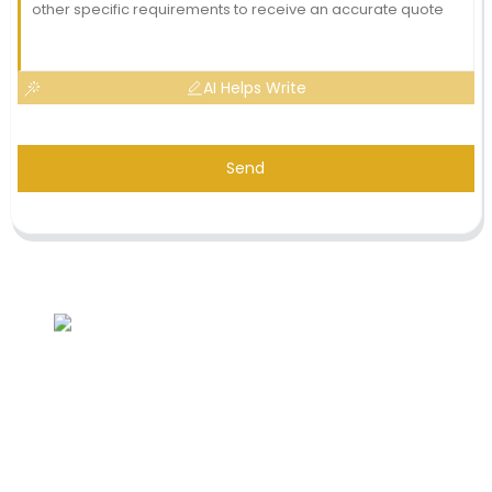
AI Helps Write
Send