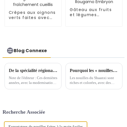
Gâteau aux fruits
Crêpes aux oignons
et légumes
verts faites avec
Tongguan Rougamo
des oignons verts
Embryon
fraîchement cueillis
Blog Connexe
De la spécialité régionale à la délicatesse mondiale, le 肉夹馍 relie les cultures et rend la cuisine chinoise internationale
Pourquoi les « nouilles effilochées » du Shaanxi sont-elles si délicieuses ?
Note de l'éditeur : Ces dernières
Les nouilles du Shaanxi sont
années, avec la modernisation
riches et colorées, avec des
continue des produits chinois
formes et des préparations
et l'accélération de
parmi les meilleures. La
l'internationalisation, de
« forme » fait référence à la
nombreuses spécialités locales
façon dont les nouilles sont
en Chine ont progressivement
roulées, étirées…
Recherche Associée
brisé les frontières régionales...
Exportateur de nouilles faites à la main faciles