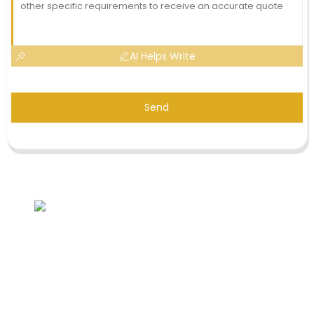
AI Helps Write
Send