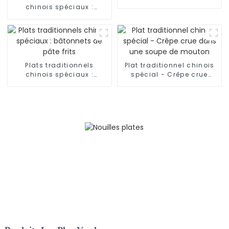
Nouilles roulées à la
chinois spéciaux :
main
nouilles effilochées à la
main du Shaanxi
Plats traditionnels
Plat traditionnel chinois
chinois spéciaux :
spécial - Crêpe crue
bâtonnets de pâte frits
dans une soupe de
mouton