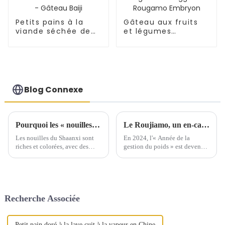
Petits pains à la
Gâteau aux fruits
viande séchée de
et légumes
Xi'an - Gâteau Baiji
Tongguan Rougamo
Embryon
Blog Connexe
Pourquoi les « nouilles effilochées » du Shaanxi sont-elles si délicieuses ?
Le Roujiamo, un en-cas traditionnel du Shaanxi, a été intégré à la « version nationale » du régime minceur ! La gestion scientifique du poids peut aussi avoir une « saveur du Shaanxi ».
Les nouilles du Shaanxi sont
En 2024, l'« Année de la
riches et colorées, avec des
gestion du poids » est devenue
formes et des préparations
un sujet de discussion brûlant.
parmi les meilleures. La
Les dernières
« forme » fait référence à la
« Recommandations
façon dont les nouilles sont
diététiques pour l'obésité chez
roulées, étirées…
l'adulte (édition 2024) »
Recherche Associée
publiées…
Petit pain doré à la lave cuit à la vapeur en Chine