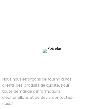
Demande de liste de prix
Nous nous efforçons de fournir à nos clients
des produits de qualité. Pour toute demande
d'informations, d'échantillons et de devis,
contactez-nous !
Voir plus
SOLUTIONS
Nous nous efforçons de fournir à nos
clients des produits de qualité. Pour
toute demande d'informations,
d'échantillons et de devis, contactez-
nous !