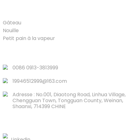
PRODUIT
Gâteau
Nouille
Petit pain à la vapeur
LIENS RAPIDES
0086 0913-3813999
19946512999@163.com
Adresse : No.001, Diaotong Road, Linhua Village,
Chengguan Town, Tongguan County, Weinan,
Shaanxi, 714399 CHINE
CONTACTEZ-NOUS
Linkedin