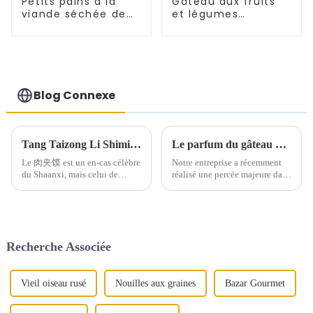
Petits pains à la
Gâteau aux fruits
viande séchée de
et légumes
Xi'an - Gâteau Baiji
Tongguan Rougamo
Embryon
Blog Connexe
Tang Taizong Li Shimin et Laotongguan Roujiamo
Le parfum du gâteau aux mille couches flotte à l’étranger
Le 肉夹馍 est un en-cas célèbre
Notre entreprise a récemment
du Shaanxi, mais celui de
réalisé une percée majeure dans
Laotongguan est unique et
le domaine du commerce
semble meilleur que ceux
international. Cette avancée
d'ailleurs. La principale
témoigne de l'influence
différence réside dans le fait
croissante de nos produits à
qu'il faut utiliser des biscuits
l'international.
Recherche Associée
fraîchement cuits avec…
Vieil oiseau rusé
Nouilles aux graines
Bazar Gourmet