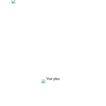
Demande de liste de prix
Nous nous efforçons de fournir aux clients des
produits de qualité. Demande d'informations,
d'échantillons et de devis, contactez-nous !
Voir plus
SOLUTIONS