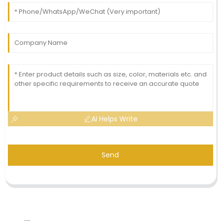
AI Helps Write
Send