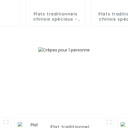
Plats traditionnels
Plats tradit
chinois spéciaux -
chinois spéc
Nouilles roulées à la
nouilles effi
main
à la main du
Plat traditionnel