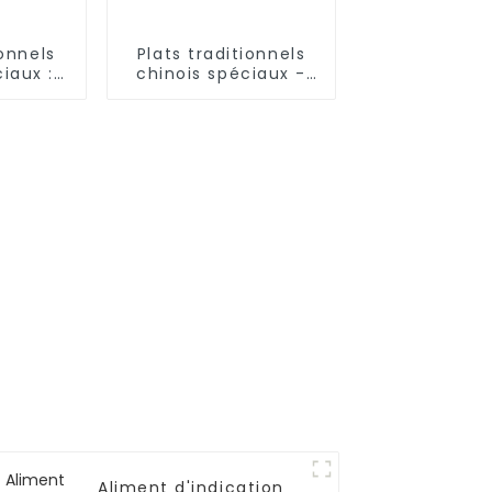
ionnels
Plats traditionnels
iaux :
chinois spéciaux -
lochées
Nouilles coupées au
 Shaanxi
couteau
Aliment d'indication