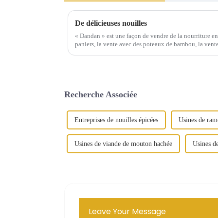
De délicieuses nouilles
« Dandan » est une façon de vendre de la nourriture e
paniers, la vente avec des poteaux de bambou, la vente 
nourriture sont également appelés « petits stands », ...
Recherche Associée
Entreprises de nouilles épicées
Usines de ram
Usines de viande de mouton hachée
Usines de
Leave Your Message