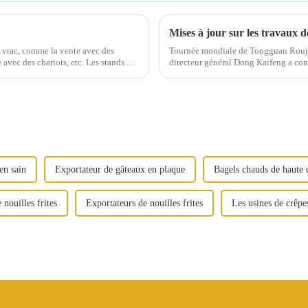
Mises à jour sur les travaux 
n vrac, comme la vente avec des
Tournée mondiale de Tongguan Rouji
avec des chariots, etc. Les stands de
directeur général Dong Kaifeng a con
« Seoul Food, Beverage and Hotel Sup
en sain
Exportateur de gâteaux en plaque
Bagels chauds de haute 
 nouilles frites
Exportateurs de nouilles frites
Les usines de crê