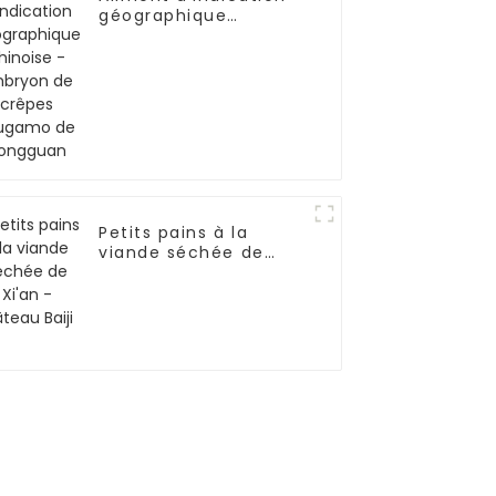
géographique
chinoise - Embryon
de crêpes rougamo
de Tongguan
Petits pains à la
viande séchée de
Xi'an - Gâteau Baiji