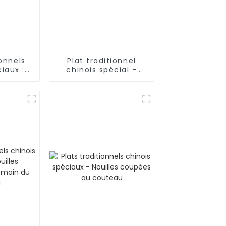
ionnels
Plat traditionnel
iaux :
chinois spécial -
e pâte
Crêpe crue dans une
soupe de mouton