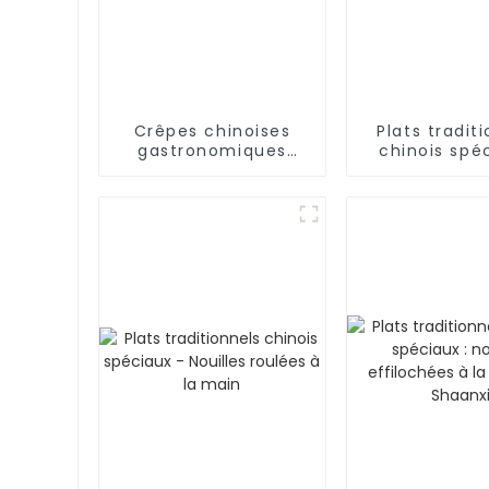
Crêpes chinoises
Plats tradit
gastronomiques
chinois spéc
fourrées aux œufs
bâtonnets d
frits