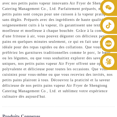
avec nos petits pains vapeur innovants Air Fryer de Shengtong
+86 8619946512999
Catering Management Co., Ltd. Parfaitement préparés, nos
petits pains sont conçus pour une cuisson à la vapeur pratique et
sans dégâts. Préparés avec des ingrédients de haute qualité et
soigneusement cuits à la vapeur, ils garantissent une texture
moelleuse et moelleuse à chaque bouchée. Grâce à la commodité
d'une friteuse à air, vous pouvez déguster ces délicieux petits
pains en quelques minutes seulement, ce qui en fait une option
idéale pour des repas rapides ou des collations. Que vous
préfériez les garnitures traditionnelles comme le porc, le bœuf
ou les légumes, ou que vous souhaitiez explorer des saveurs
uniques, nos petits pains vapeur Air Fryer offrent une option
polyvalente et délicieuse pour toutes les occasions. Que vous
cuisiniez pour vous-même ou que vous receviez des invités, nos
petits pains plairont à tous. Découvrez la praticité et la saveur
délicieuse de nos petits pains vapeur Air Fryer de Shengtong
Catering Management Co., Ltd. et sublimez votre expérience
culinaire dès aujourd'hui.
Produits Connexes