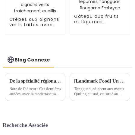
Gâteau aux fruits
Crêpes aux oignons
et légumes
verts faites avec
Tongguan Rougamo
des oignons verts
Embryon
fraîchement cueillis
Blog Connexe
De la spécialité régionale à la délicatesse mondiale, le 肉夹馍 relie les cultures et rend la cuisine chinoise internationale
[Landmark Food] Un patrimoine culturel immatériel sur le bout de la langue - Tongguan Roujiamo
Note de l'éditeur : Ces dernières
Tongguan, adjacent aux monts
années, avec la modernisation
Qinling au sud, est situé au
continue des produits chinois
confluent des fleuves Huang,
et l'accélération de
Wei et Luo. Il est réputé pour
l'internationalisation, de
être le « premier col du monde
nombreuses spécialités locales
» et…
en Chine ont progressivement
Recherche Associée
brisé les frontières régionales...