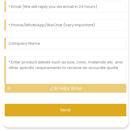
AI Helps Write
Send