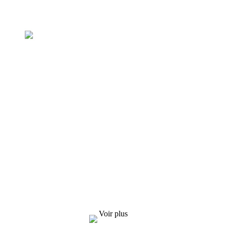
Demande de liste de prix
Nous nous efforçons de fournir à nos clients
des produits de qualité. Pour toute demande
d'informations, d'échantillons et de devis,
contactez-nous !
Voir plus