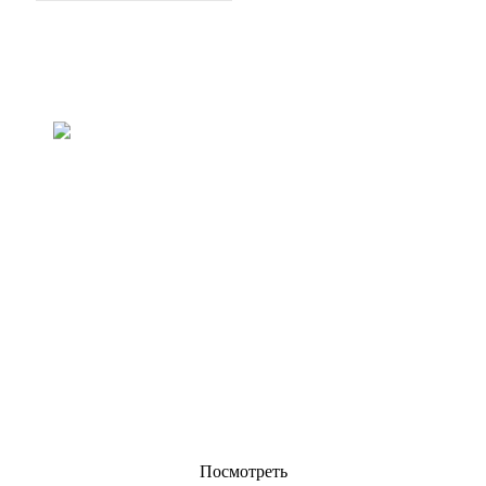
Запрос на прайс-лист
Мы стремимся предоставить клиентам качественную
продукцию. Запросите информацию, образец и цену,
свяжитесь с нами!
Посмотреть