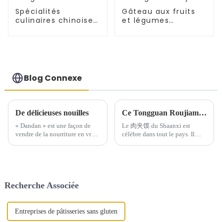
Spécialités
Gâteau aux fruits
culinaires chinoises
et légumes
: gâteau aux
Tongguan Rougamo
légumes Umeboshi
Embryon
Blog Connexe
De délicieuses nouilles
Ce Tongguan Roujiamo est-il suffisamment délicieux ?
« Dandan » est une façon de
Le 肉夹馍 du Shaanxi est
vendre de la nourriture en vrac,
célèbre dans tout le pays. Il
comme la vente avec des
existe d'innombrables variétés
paniers, la vente avec des
de crêpes Baiji, de 肉夹馍 à la
poteaux de bambou, la vente
sauce saumurée, de momo au
avec des chariots, etc. Les
bœuf saumuré et de 肉夹馍zi.
stands de nourriture sont
Mais il existe un type de 肉夹
Recherche Associée
également appelés « petits
馍 unique…
stands », ...
Entreprises de pâtisseries sans gluten