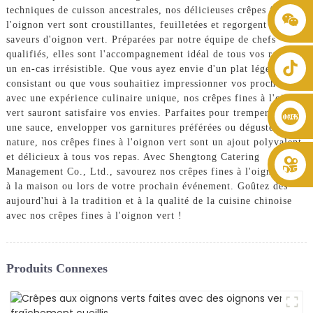
techniques de cuisson ancestrales, nos délicieuses crêpes fines à
+86 8619946512999
l'oignon vert sont croustillantes, feuilletées et regorgent de
saveurs d'oignon vert. Préparées par notre équipe de chefs
qualifiés, elles sont l'accompagnement idéal de tous vos repas ou
un en-cas irrésistible. Que vous ayez envie d'un plat léger et
consistant ou que vous souhaitiez impressionner vos proches
avec une expérience culinaire unique, nos crêpes fines à l'oignon
vert sauront satisfaire vos envies. Parfaites pour tremper dans
une sauce, envelopper vos garnitures préférées ou déguster
nature, nos crêpes fines à l'oignon vert sont un ajout polyvalent
et délicieux à tous vos repas. Avec Shengtong Catering
Management Co., Ltd., savourez nos crêpes fines à l'oignon vert
à la maison ou lors de votre prochain événement. Goûtez dès
aujourd'hui à la tradition et à la qualité de la cuisine chinoise
avec nos crêpes fines à l'oignon vert !
Produits Connexes