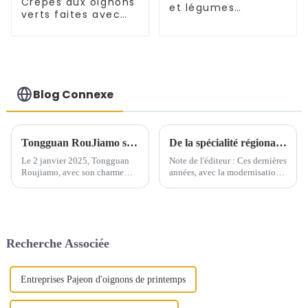
Crêpes aux oignons
et légumes
verts faites avec
Tongguan Rougamo
des oignons verts
Embryon
fraîchement cueillis
Blog Connexe
Tongguan RouJiamo s'illustre dans l'édition internationale du Quotidien du Peuple
De la spécialité régionale à la délicatesse mondiale, le 肉夹馍 relie les cultures et rend la cuisine chinoise internationale
Le 2 janvier 2025, Tongguan
Note de l'éditeur : Ces dernières
Roujiamo, avec son charme
années, avec la modernisation
unique, a été présenté sur la
continue des produits chinois
10e page de l'édition étrangère
et l'accélération de
du Quotidien du Peuple dans la
l'internationalisation, de
colonne « Fenêtre locale ».
nombreuses spécialités locales
en Chine ont progressivement
Recherche Associée
brisé les frontières régionales...
Entreprises Pajeon d'oignons de printemps