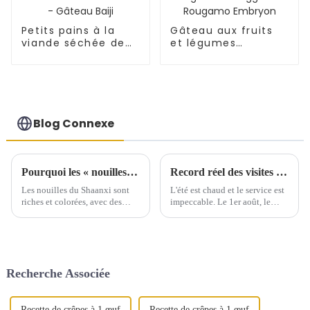
Petits pains à la
Gâteau aux fruits
viande séchée de
et légumes
Xi'an - Gâteau Baiji
Tongguan Rougamo
Embryon
Blog Connexe
Pourquoi les « nouilles effilochées » du Shaanxi sont-elles si délicieuses ?
Record réel des visites de retour des clients dans le Jiangsu, le Zhejiang et Shanghai
Les nouilles du Shaanxi sont
L'été est chaud et le service est
riches et colorées, avec des
impeccable. Le 1er août, le
formes et des préparations
service opérationnel de notre
parmi les meilleures. La
entreprise a lancé l'opération de
« forme » fait référence à la
retour client « Qualité entre
façon dont les nouilles sont
pairs, partage gourmand »...
roulées, étirées…
Recherche Associée
Recette de crêpes à 1 œuf
Recette de crêpes à 1 œuf