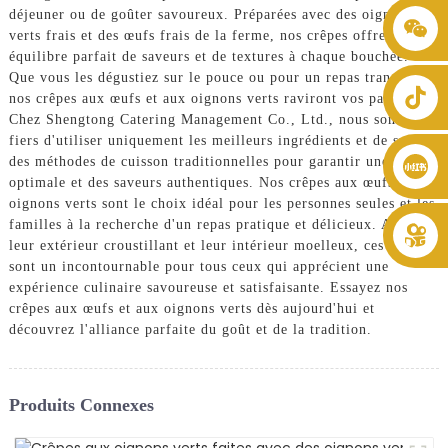
déjeuner ou de goûter savoureux. Préparées avec des oignons
+86 8619946512999
verts frais et des œufs frais de la ferme, nos crêpes offrent un
équilibre parfait de saveurs et de textures à chaque bouchée.
Que vous les dégustiez sur le pouce ou pour un repas tranquille,
nos crêpes aux œufs et aux oignons verts raviront vos papilles.
Chez Shengtong Catering Management Co., Ltd., nous sommes
fiers d'utiliser uniquement les meilleurs ingrédients et de suivre
des méthodes de cuisson traditionnelles pour garantir une qualité
optimale et des saveurs authentiques. Nos crêpes aux œufs et aux
oignons verts sont le choix idéal pour les personnes seules et les
familles à la recherche d'un repas pratique et délicieux. Avec
leur extérieur croustillant et leur intérieur moelleux, ces crêpes
sont un incontournable pour tous ceux qui apprécient une
expérience culinaire savoureuse et satisfaisante. Essayez nos
crêpes aux œufs et aux oignons verts dès aujourd'hui et
découvrez l'alliance parfaite du goût et de la tradition.
Produits Connexes