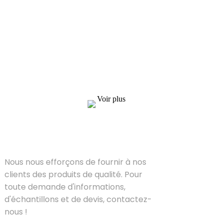
Demande de liste de prix
Nous nous efforçons de fournir à nos clients
des produits de qualité. Pour toute demande
d'informations, d'échantillons et de devis,
contactez-nous !
Voir plus
SOLUTIONS
Nous nous efforçons de fournir à nos
clients des produits de qualité. Pour
toute demande d'informations,
d'échantillons et de devis, contactez-
nous !