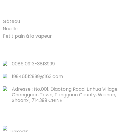
PRODUIT
Gâteau
Nouille
Petit pain à la vapeur
LIENS RAPIDES
0086 0913-3813999
19946512999@163.com
Adresse : No.001, Diaotong Road, Linhua Village,
Chengguan Town, Tongguan County, Weinan,
Shaanxi, 714399 CHINE
CONTACTEZ-NOUS
Linkedin