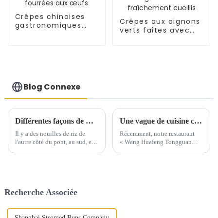
Crêpes chinoises
Crêpes aux oignons
gastronomiques
verts faites avec
fourrées aux œufs
des oignons verts
fraîchement cueillis
Blog Connexe
Différentes façons de manger des nouilles : tremper dans l'eau
Une vague de cuisine chinoise déferle sur l'Espagne
Il y a des nouilles de riz de
Récemment, notre restaurant
l'autre côté du pont, au sud, et
« Wang Huafeng Tongguan
trempées dans l'eau, au nord.
Roujiamo » à Saragosse, en
Une au sud, une au nord, une
Espagne, a suscité un
fine, une large, l'une au riz,
engouement pour la cuisine
l'autre au blé, mais dans l'e...
chinoise dans la région. Depuis
son ouverture en novembre, le
Recherche Associée
magasin a rapidement connu
une forte croissance.
Shanghai Steamed Buns Company