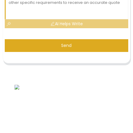
AI Helps Write
Send