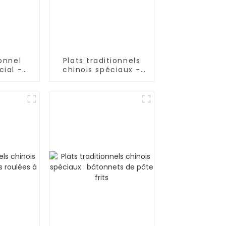
ionnel
Plats traditionnels
cial -
chinois spéciaux -
lochées
Nouilles coupées au
illes)
couteau