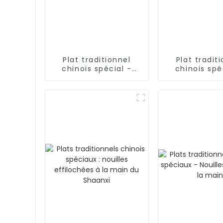
Plat traditionnel
Plat tradit
chinois spécial -
chinois spé
Nouilles effilochées
Nouilles effi
(produit fini)
(pâte à nou