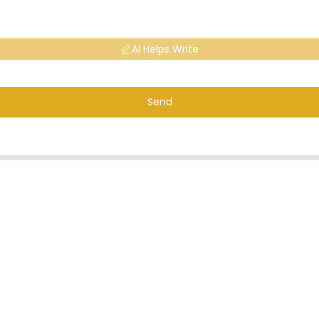
AI Helps Write
Send
ande de liste de 