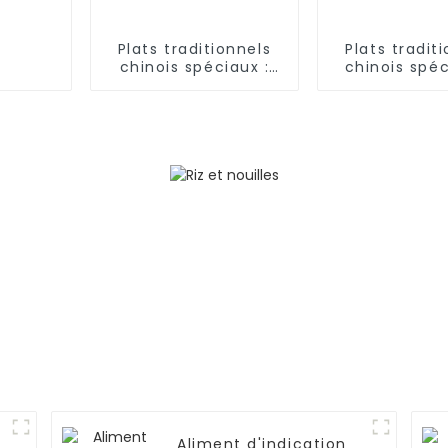
Plats traditionnels
Plats tradit
chinois spéciaux :
chinois spéc
nouilles effilochées
Nouilles roul
à la main du Shaanxi
main
Aliment d'indication