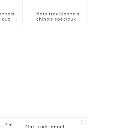
ionnels
Plats traditionnels
iaux -
chinois spéciaux :
ées à la
bâtonnets de pâte
frits
Plat traditionnel