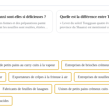
xi sont-elles si délicieuses ?
Quelle est la différence ent
es formes et des préparations parmi
« Lever du soleil Tongguan quatre év
ont les nouilles sont roulées, étirées…
province du Shaanxi est mentionné c
gens penseront au grand et puissant...
de petits pains au curry cuits à la vapeur
Entreprises de brioches crémeus
ur
Exportateurs de crêpes à la friteuse à air
Entreprises de nouill
Fabricants de feuilles de lasagnes
Usines de petits pains crémeux cuits 
lucides