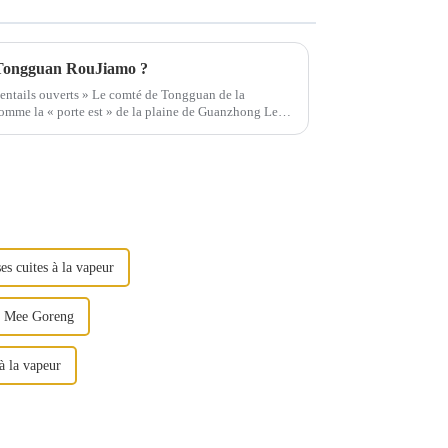
re Tongguan RouJiamo ?
entails ouverts » Le comté de Tongguan de la
omme la « porte est » de la plaine de Guanzhong Les
es cuites à la vapeur
es Mee Goreng
à la vapeur