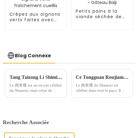
Petits pains à la
Crêpes aux oignons
viande séchée de
verts faites avec
Xi'an - Gâteau Baiji
des oignons verts
fraîchement cueillis
Blog Connexe
Tang Taizong Li Shimin et Laotongguan Roujiamo
Ce Tongguan Roujiamo est-il suffisamment délicieux ?
Le 肉夹馍 est un en-cas célèbre
Le 肉夹馍 du Shaanxi est
du Shaanxi, mais celui de
célèbre dans tout le pays. Il
Laotongguan est unique et
existe d'innombrables variétés
semble meilleur que ceux
de crêpes Baiji, de 肉夹馍 à la
d'ailleurs. La principale
sauce saumurée, de momo au
différence réside dans le fait
bœuf saumuré et de 肉夹馍zi.
qu'il faut utiliser des biscuits
Mais il existe un type de 肉夹
Recherche Associée
fraîchement cuits avec…
馍 unique…