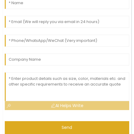
AI Helps Write
Send