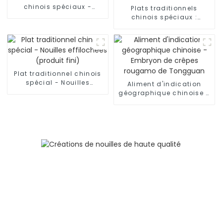
chinois spéciaux -
Plats traditionnels
Nouilles roulées à la
chinois spéciaux :
main
nouilles effilochées à la
main du Shaanxi
Plat traditionnel chinois
spécial - Nouilles
Aliment d'indication
effilochées (produit fini)
géographique chinoise -
Embryon de crêpes
rougamo de Tongguan