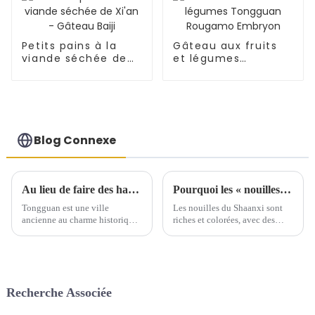
Petits pains à la
Gâteau aux fruits
viande séchée de
et légumes
Xi'an - Gâteau Baiji
Tongguan Rougamo
Embryon
Blog Connexe
Au lieu de faire des hamburgers chinois, nous voulons faire le Roujiamo du monde - une brève discussion sur les gènes culturels contenus dans le Roujiamo de Tongguan
Pourquoi les « nouilles effilochées » du Shaanxi sont-elles si délicieuses ?
Tongguan est une ville
Les nouilles du Shaanxi sont
ancienne au charme historique
riches et colorées, avec des
exceptionnel. Son
formes et des préparations
environnement géographique
parmi les meilleures. La
unique et sa riche culture
« forme » fait référence à la
historique ont donné naissance
façon dont les nouilles sont
au Tongguan Roujiamo, un
roulées, étirées…
Recherche Associée
mets traditionnel aux saveurs
vibrantes.