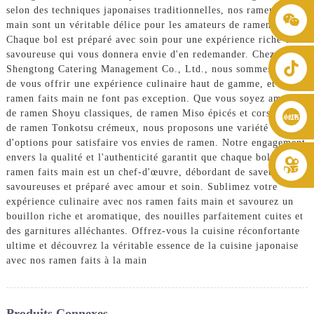
selon des techniques japonaises traditionnelles, nos ramen faits
+86 8619946512999
main sont un véritable délice pour les amateurs de ramen.
Chaque bol est préparé avec soin pour une expérience riche et
savoureuse qui vous donnera envie d'en redemander. Chez
Shengtong Catering Management Co., Ltd., nous sommes fiers
de vous offrir une expérience culinaire haut de gamme, et nos
ramen faits main ne font pas exception. Que vous soyez amateur
de ramen Shoyu classiques, de ramen Miso épicés et corsés, ou
de ramen Tonkotsu crémeux, nous proposons une variété
d'options pour satisfaire vos envies de ramen. Notre engagement
envers la qualité et l'authenticité garantit que chaque bol de nos
ramen faits main est un chef-d'œuvre, débordant de saveurs
savoureuses et préparé avec amour et soin. Sublimez votre
expérience culinaire avec nos ramen faits main et savourez un
bouillon riche et aromatique, des nouilles parfaitement cuites et
des garnitures alléchantes. Offrez-vous la cuisine réconfortante
ultime et découvrez la véritable essence de la cuisine japonaise
avec nos ramen faits à la main
Produits Connexes