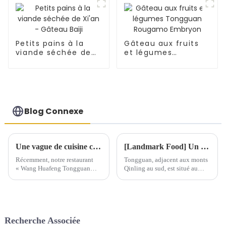
Petits pains à la
Gâteau aux fruits
viande séchée de
et légumes
Xi'an - Gâteau Baiji
Tongguan Rougamo
Embryon
Blog Connexe
Une vague de cuisine chinoise déferle sur l'Espagne
[Landmark Food] Un patrimoine culturel immatériel sur le bout de la langue - Tongguan Roujiamo
Récemment, notre restaurant
Tongguan, adjacent aux monts
« Wang Huafeng Tongguan
Qinling au sud, est situé au
Roujiamo » à Saragosse, en
confluent des fleuves Huang,
Espagne, a suscité un
Wei et Luo. Il est réputé pour
engouement pour la cuisine
être le « premier col du monde
chinoise dans la région. Depuis
» et…
son ouverture en novembre, le
Recherche Associée
magasin a rapidement connu