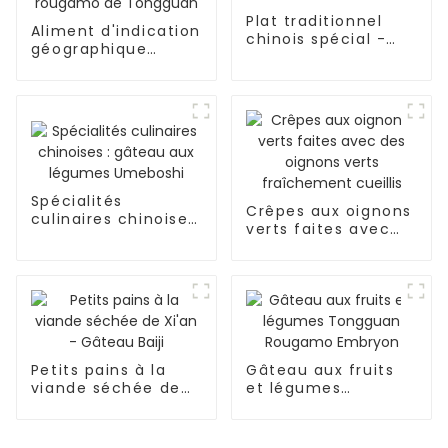
Plat traditionnel
Aliment d'indication
chinois spécial -
géographique
Gâteau tenu à la
chinoise - Embryon
main
de crêpes rougamo
de Tongguan
Spécialités
Crêpes aux oignons
culinaires chinoises
verts faites avec
: gâteau aux
des oignons verts
légumes Umeboshi
fraîchement cueillis
Petits pains à la
Gâteau aux fruits
viande séchée de
et légumes
Xi'an - Gâteau Baiji
Tongguan Rougamo
Embryon