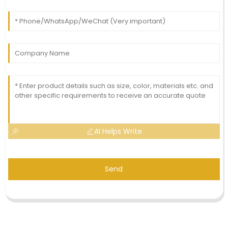
AI Helps Write
Send