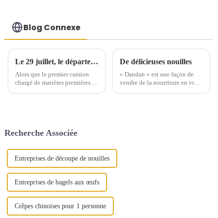
Blog Connexe
Le 29 juillet, le département de chargement et de déchargement de notre entreprise a connu une activité sans précédent.
De délicieuses nouilles
Alors que le premier camion
« Dandan » est une façon de
chargé de matières premières de
vendre de la nourriture en vrac,
production entrait lentement
comme la vente avec des
dans la zone désignée, les
paniers, la vente avec des
dockers se mirent en action.
poteaux de bambou, la vente
Division claire du travail,
avec des chariots, etc. Les
coopération tacite. Sacs de
stands de nourriture sont
Recherche Associée
matières premières lourdes…
également appelés « petits
stands », ...
Entreprises de découpe de nouilles
Entreprises de bagels aux œufs
Crêpes chinoises pour 1 personne