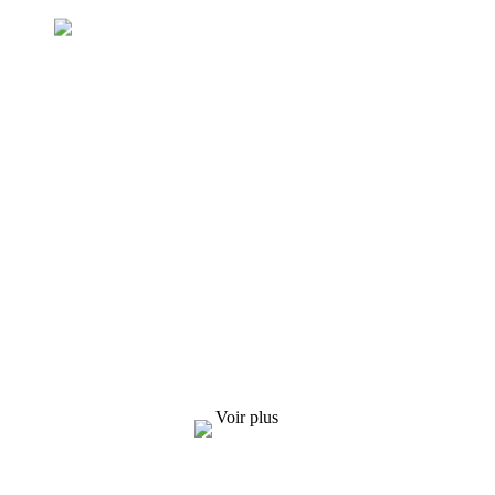
Demande de liste de prix
Nous nous efforçons de fournir à nos clients
des produits de qualité. Pour toute demande
d'informations, d'échantillons et de devis,
contactez-nous !
Voir plus