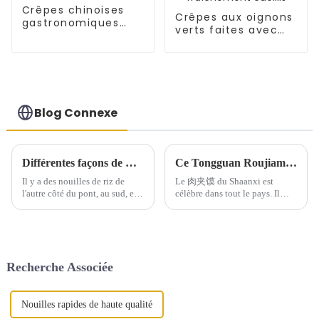
Crêpes chinoises
Crêpes aux oignons
gastronomiques
verts faites avec
fourrées aux œufs
des oignons verts
fraîchement cueillis
Blog Connexe
Différentes façons de manger des nouilles : les tremper dans l'eau
Ce Tongguan Roujiamo est-il suffisamment délicieux ?
Il y a des nouilles de riz de
Le 肉夹馍 du Shaanxi est
l'autre côté du pont, au sud, et
célèbre dans tout le pays. Il
trempées dans l'eau, au nord.
existe d'innombrables variétés
Une au sud, une au nord, une
de crêpes Baiji, de 肉夹馍 à la
fine, une large, l'une au riz,
sauce saumurée, de momo au
l'autre au blé, mais dans l'e...
bœuf saumuré et de 肉夹馍zi.
Mais il existe un type de 肉夹
Recherche Associée
馍 unique…
Nouilles rapides de haute qualité