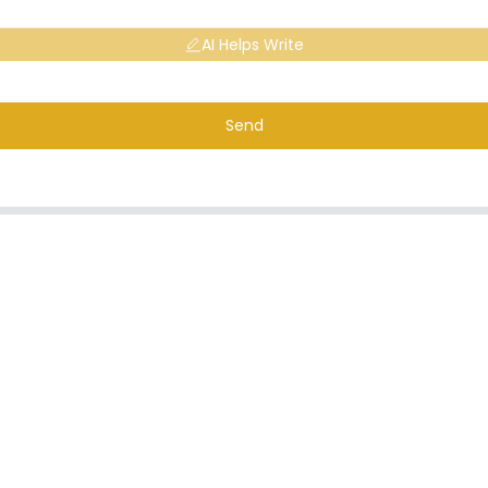
AI Helps Write
Send
ande de liste de 