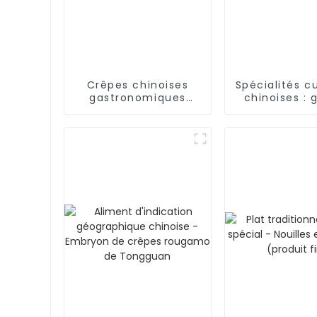
Crêpes chinoises
Spécialités cu
gastronomiques
chinoises : 
fourrées aux œufs
aux légu
Umebos