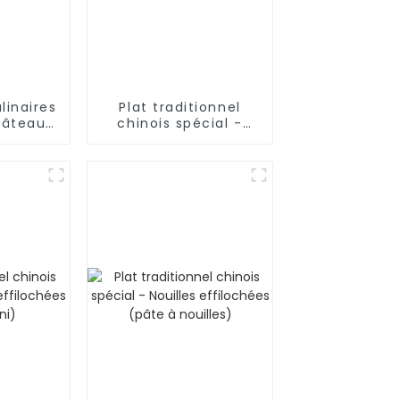
linaires
Plat traditionnel
gâteau
chinois spécial -
mes
Gâteau tenu à la
hi
main