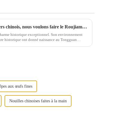
Au lieu de faire des hamburgers chinois, nous voulons faire le Roujiamo du monde - une brève discussion sur les gènes culturels contenus dans le Roujiamo de Tongguan
charme historique exceptionnel. Son environnement
ure historique ont donné naissance au Tongguan
aveurs vibrantes.
êpes aux œufs fines
Nouilles chinoises faites à la main