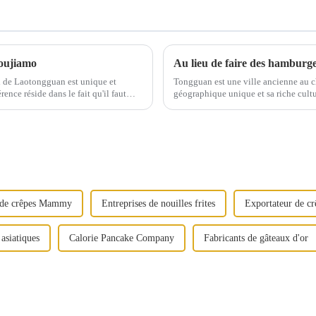
oujiamo
 de Laotongguan est unique et
Tongguan est une ville ancienne au 
ence réside dans le fait qu'il faut
géographique unique et sa riche cult
Roujiamo, un mets traditionnel aux s
s de crêpes Mammy
Entreprises de nouilles frites
Exportateur de cr
 asiatiques
Calorie Pancake Company
Fabricants de gâteaux d'or