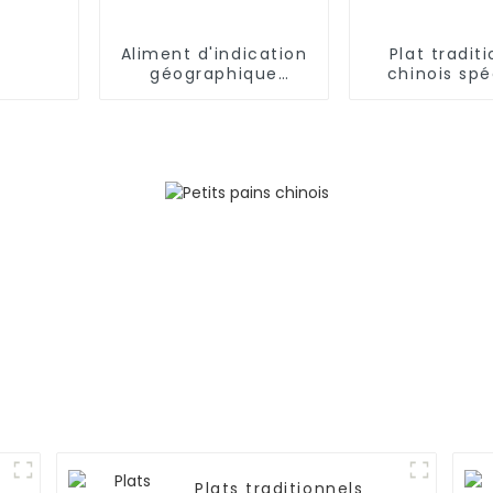
Aliment d'indication
Plat tradit
géographique
chinois spé
chinoise - Embryon
Nouilles effi
de crêpes rougamo
(produit f
de Tongguan
Plats traditionnels