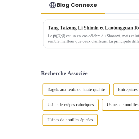
Blog Connexe
Tang Taizong Li Shimin et Laotongguan R
Le 肉夹馍 est un en-cas célèbre du Shaanxi, mais celui
semble meilleur que ceux d'ailleurs. La principale différ
utiliser des biscuits fraîchement cuits avec…
Recherche Associée
Bagels aux œufs de haute qualité
Entreprise
Usine de crêpes caloriques
Usines de nouilles
Usines de nouilles épicées