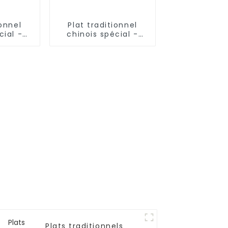
ionnel
Plat traditionnel
cial -
chinois spécial -
lochées
Nouilles effilochées
ini)
(pâte à nouilles)
Plats traditionnels