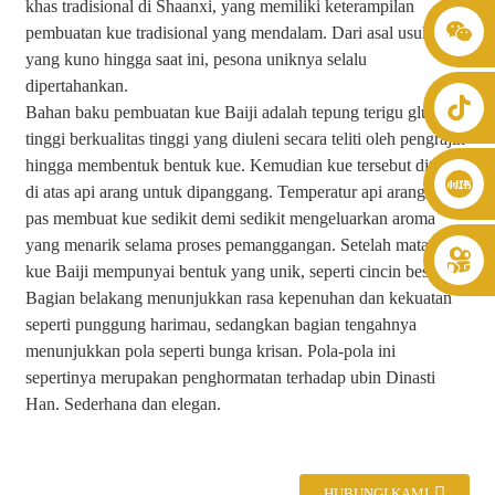
khas tradisional di Shaanxi, yang memiliki keterampilan
pembuatan kue tradisional yang mendalam. Dari asal usulnya
+86 8619946512999
yang kuno hingga saat ini, pesona uniknya selalu
dipertahankan.
Bahan baku pembuatan kue Baiji adalah tepung terigu gluten
tinggi berkualitas tinggi yang diuleni secara teliti oleh pengrajin
hingga membentuk bentuk kue. Kemudian kue tersebut ditaruh
di atas api arang untuk dipanggang. Temperatur api arang yang
pas membuat kue sedikit demi sedikit mengeluarkan aroma
yang menarik selama proses pemanggangan. Setelah matang,
kue Baiji mempunyai bentuk yang unik, seperti cincin besi.
Bagian belakang menunjukkan rasa kepenuhan dan kekuatan
seperti punggung harimau, sedangkan bagian tengahnya
menunjukkan pola seperti bunga krisan. Pola-pola ini
sepertinya merupakan penghormatan terhadap ubin Dinasti
Han. Sederhana dan elegan.
HUBUNGI KAMI