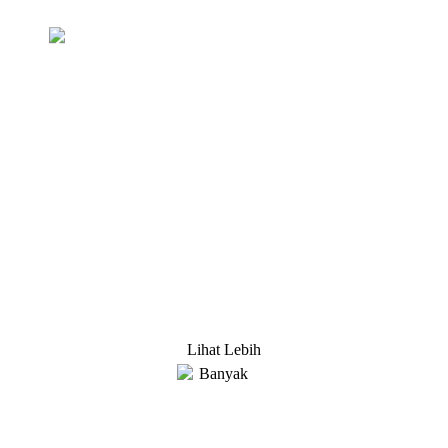
Pertanyaan Untuk Daftar Harga
Kami berusaha keras untuk menyediakan produk
berkualitas kepada pelanggan. Minta Informasi, Contoh &
Penawaran, Hubungi kami!
Lihat Lebih
Banyak
SOLUSI