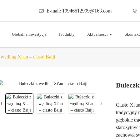
E-mail: 19946512999@163.com
Globalna Inwestycja
Produkty
Aktualności
Skontakt
 wędliną Xi'an – ciasto Baiji
Bułeczki
Loading...
Loading...
Ciasto Xi'an
tradycyjny 
głębokie tra
starożytnyc
zachował sw