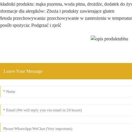
kładniki produktu: mąka pszenna, woda pitna, drożdże, dodatek do ż
nformacje dla alergików: Zboża i produkty zawierające gluten
etoda przechowywania: przechowywanie w zamrożeniu w temperatu
posób spożycia: Podgrzać i zjeść
Leave Your Message