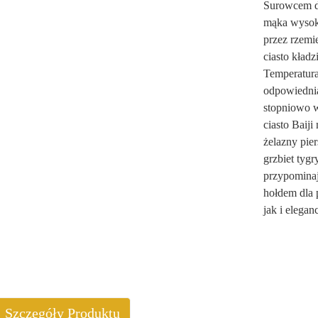
Surowcem do 
mąka wysoko
przez rzemie
ciasto kład
Temperatura
odpowiednia
stopniowo w
ciasto Baij
żelazny pier
grzbiet tyg
przypominaj
hołdem dla 
jak i elegan
Szczegóły Produktu