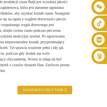
produkcji ciasta Baiji jest wysokiej jakości
glutenowa, która jest starannie ugniatana
+86 8619946512999
ślników, aby uzyskać kształt ciasta. Następnie
zie się na ogniu z węglem drzewnym i piecze.
 rozpalonego węgla drzewnego jest
, dzięki czemu ciasto podczas pieczenia
ydziela atrakcyjny aromat. Po ugotowaniu
i ma niepowtarzalny kształt, przypominający
ścień. Tył sprawia wrażenie pełni i siły jak
rysa, podczas gdy środek ma wzór
ący chryzantemę. Wzory te zdają się być
płytek z czasów dynastii Han. Zarówno proste,
ckie.
SKONTAKTUJ SIĘ Z NAMI