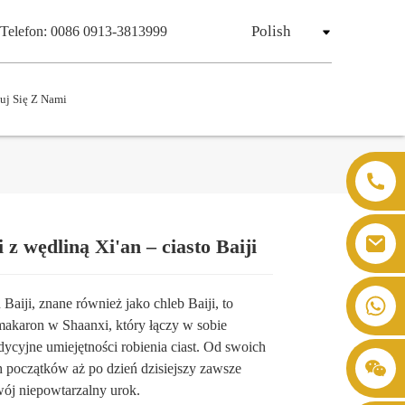
Polish
Telefon: 0086 0913-3813999
uj Się Z Nami
 z wędliną Xi'an – ciasto Baiji
Loading...
Loading...
Loading...
Loading...
 Baiji, znane również jako chleb Baiji, to
makaron w Shaanxi, który łączy w sobie
dycyjne umiejętności robienia ciast. Od swoich
h początków aż po dzień dzisiejszy zawsze
ój niepowtarzalny urok.