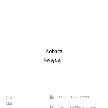
Zapytanie o Cenni
ramy się zapewnić klientom produkty wysokiej jakości. Popr
informacje, próbki i wycenę, skontaktuj się z nami!
Zobacz
więcej
PRODUKT
SZYBKIE LINKI
0086 0913-3813999
Ciasto
Makaron
19946512999@163.com