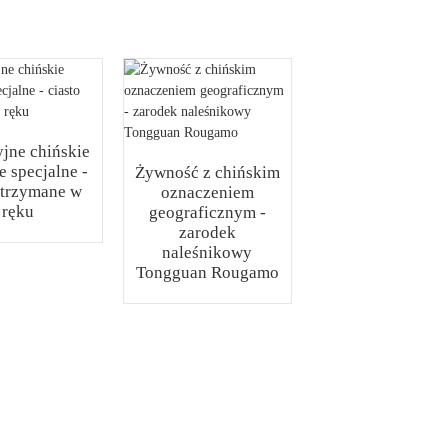
jne chińskie
Naleśniki cebul
e specjalne -
przyrządzane z
Żywność z chińskim
 trzymane w
świeżo zebrane
oznaczeniem
ręku
cebuli
geograficznym -
zarodek
naleśnikowy
Tongguan Rougamo