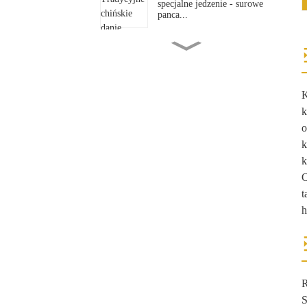
specjalne jedzenie - surowe
panca...
Tradycyjne chińskie
specjalne jedzenie - ręcznie
walcowane...
K
Tradycyjne chińskie
k
specjalne jedzenie - Shaanxi
o
Hand...
k
k
Tradycyjne chińskie
specjalne jedzenie - nóż w
O
plasterkach...
t
h
Tradycyjne chińskie
specjalne jedzenie -
ciągniony makaron...
R
S