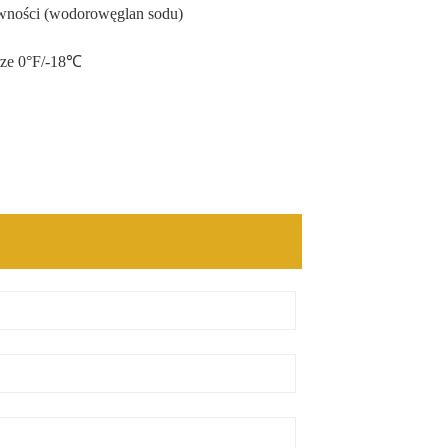
ywności (wodorowęglan sodu)
rze 0°F/-18℃