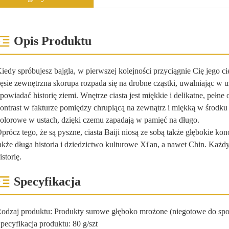
Opis Produktu
iedy spróbujesz bajgla, w pierwszej kolejności przyciągnie Cię jego c
ęsie zewnętrzna skorupa rozpada się na drobne cząstki, uwalniając w us
powiadać historię ziemi. Wnętrze ciasta jest miękkie i delikatne, peł
ontrast w fakturze pomiędzy chrupiącą na zewnątrz i miękką w środku spr
olorowe w ustach, dzięki czemu zapadają w pamięć na długo.
prócz tego, że są pyszne, ciasta Baiji niosą ze sobą także głębokie kon
akże długa historia i dziedzictwo kulturowe Xi'an, a nawet Chin. Każdy
istorię.
Specyfikacja
odzaj produktu: Produkty surowe głęboko mrożone (niegotowe do spo
pecyfikacja produktu: 80 g/szt