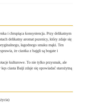
ienka i chrupiąca konsystencja. Przy delikatnym
tach delikatny aromat pszenicy, który zdaje się
ne oryginalnego, łagodnego smaku mąki. Ten
awia, że ​​ciastka z bajgli są bogate i
otacje kulturowe. To nie tylko przysmak, ale
 kęs ciasta Baiji zdaje się opowiadać starożytną
życia)