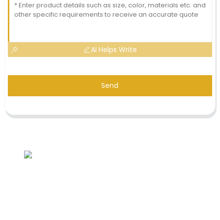
AI Helps Write
Send