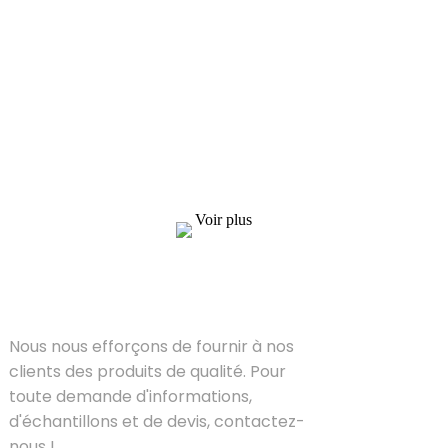
Demande de liste de prix
Nous nous efforçons de fournir à nos clients
des produits de qualité. Pour toute demande
d'informations, d'échantillons et de devis,
contactez-nous !
Voir plus
SOLUTIONS
Nous nous efforçons de fournir à nos
clients des produits de qualité. Pour
toute demande d'informations,
d'échantillons et de devis, contactez-
nous !