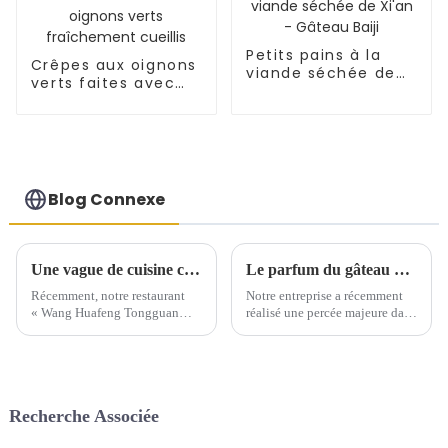
Petits pains à la
Crêpes aux oignons
viande séchée de
verts faites avec
Xi'an - Gâteau Baiji
des oignons verts
fraîchement cueillis
Blog Connexe
Une vague de cuisine chinoise déferle sur l'Espagne
Le parfum du gâteau aux mille couches flotte à l'étranger
Récemment, notre restaurant
Notre entreprise a récemment
« Wang Huafeng Tongguan
réalisé une percée majeure dans
Roujiamo » à Saragosse, en
le domaine du commerce
Espagne, a suscité un
international. Cette avancée
engouement pour la cuisine
témoigne de l'influence
chinoise dans la région. Depuis
croissante de nos produits à
son ouverture en novembre, le
l'international.
Recherche Associée
magasin a rapidement connu
une forte croissance.