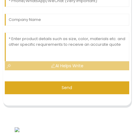
AI Helps Write
Send