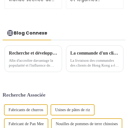
Xi'an - Gâteau Baiji
Tongguan Rougamo
Embryon
Blog Connexe
Recherche et développement de nouveaux produits : la voie de l'internationalisation de Tongguan Roujiamo
La commande d'un client de Hong Kong a été livrée avec succès
Afin d'accroître davantage la
La livraison des commandes
popularité et l'influence de
des clients de Hong Kong a été
Tongguan Roujiamo sur le
effectuée avec succès cette
marché international, notre
semaine.
société a mené des recherches
approfondies sur les tendances
alimentaires et les préférences
Recherche Associée
des consommateurs...
Fabricants de churros
Usines de pâtes de riz
Fabricant de Pan Mee
Nouilles de pommes de terre chinoises