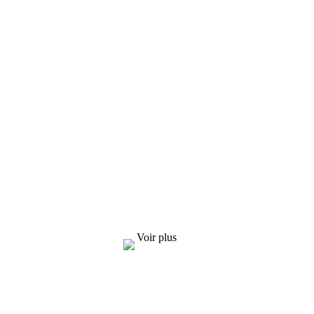
Demande de liste de prix
Nous nous efforçons de fournir à nos clients
des produits de qualité. Pour toute demande
d'informations, d'échantillons et de devis,
contactez-nous !
Voir plus
SOLUTIONS