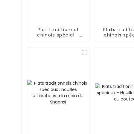
Plat traditionnel
Plats tradit
chinois spécial -
chinois spéc
Crêpe crue dans une
bâtonnets d
soupe de mouton
frits