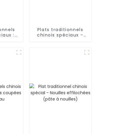
ionnels
Plats traditionnels
iaux :
chinois spéciaux -
e pâte
Nouilles roulées à la
main