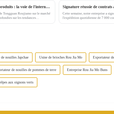
Recherche et développement de nouveaux produits : la voie de l'internationalisation de Tongguan Roujiamo
ce de Tongguan Roujiamo sur le marché
Cette semaine, notre entreprise a sign
rofondies sur les tendances
l'expédition quotidienne de 7 000 co
feuilletés. Cette coopération démon
 de nouilles Japchae
Usine de brioches Rou Jia Mo
Exportateur de
rtateur de nouilles de pommes de terre
Entreprise Rou Jia Mo Buns
rêpes aux oignons verts