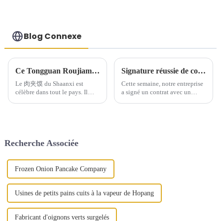
Blog Connexe
Ce Tongguan Roujiamo est-il suffisamment délicieux ?
Signature réussie de contrats avec des clients majeurs, démontrant une forte productivité
Le 肉夹馍 du Shaanxi est
Cette semaine, notre entreprise
célèbre dans tout le pays. Il
a signé un contrat avec un
existe d'innombrables variétés
important client, qui exige
de crêpes Baiji, de 肉夹馍 à la
l'expédition quotidienne de
sauce saumurée, de momo au
7 000 commandes, soit jusqu'à
bœuf saumuré et de 肉夹馍zi.
140 000 feuilles de cakes
Mais il existe un type de 肉夹
feuilletés. Cette coopération
Recherche Associée
馍 unique…
démontre…
Frozen Onion Pancake Company
Usines de petits pains cuits à la vapeur de Hopang
Fabricant d'oignons verts surgelés