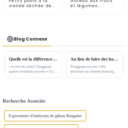
Petits pains à la
Gâteau aux fruits
viande séchée de
et légumes
Xi'an - Gâteau Baiji
Tongguan Rougamo
Embryon
Blog Connexe
Quelle est la différence entre Tongguan RouJiamo ?
Au lieu de faire des hamburgers chinois, nous voulons faire le Roujiamo du monde - une brève discussion sur les gènes culturels contenus dans le Roujiamo de Tongguan
« Lever du soleil Tongguan
Tongguan est une ville
quatre éventails ouverts » Le
ancienne au charme historique
comté de Tongguan de la
exceptionnel. Son
province du Shaanxi est
environnement géographique
mentionné comme la « porte
unique et sa riche culture
est » de la plaine de
historique ont donné naissance
Guanzhong Les gens penseront
au Tongguan Roujiamo, un
Recherche Associée
au grand et puissant...
mets traditionnel aux saveurs
vibrantes.
Exportateurs d'embryons de gâteau Rougamo