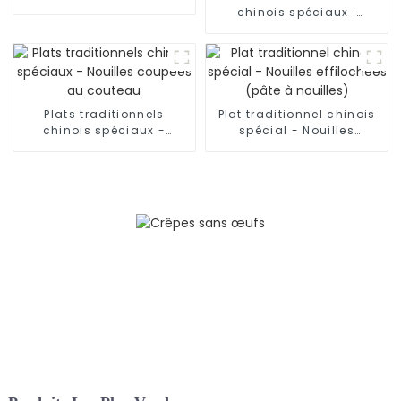
Nouilles roulées à la
chinois spéciaux :
main
nouilles effilochées à la
main du Shaanxi
Plats traditionnels
Plat traditionnel chinois
chinois spéciaux -
spécial - Nouilles
Nouilles coupées au
effilochées (pâte à
couteau
nouilles)