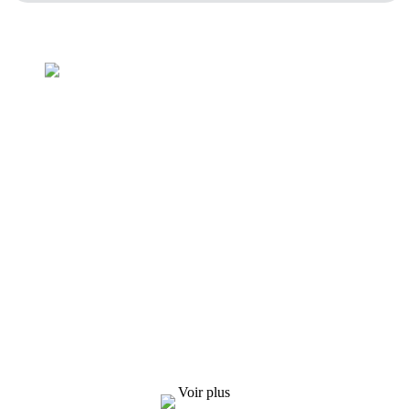
Demande de liste de prix
Nous nous efforçons de fournir à nos clients
des produits de qualité. Pour toute demande
d'informations, d'échantillons et de devis,
contactez-nous !
Voir plus