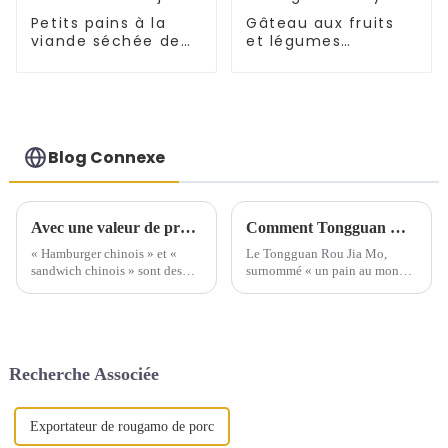
Petits pains à la
Gâteau aux fruits
viande séchée de
et légumes
Xi'an - Gâteau Baiji
Tongguan Rougamo
Embryon
Blog Connexe
Avec une valeur de production annuelle de 100 millions de yuans, ils vendent le Tongguan Roujiamo dans le monde entier.
Comment Tongguan Roujiamo devrait-il faire face aux différences de goût à l’étranger ?
« Hamburger chinois » et «
Le Tongguan Rou Jia Mo,
sandwich chinois » sont des
surnommé « un pain au monde,
noms très vivants utilisés par
un gâteau pour tout », a
de nombreux restaurants
désormais franchi les frontières
chinois d'outre-mer pour le
nationales et s'est imposé avec
célèbre snack chinois Shaanxi
succès sur les marchés
Tongguan Roujiamo. De la
étrangers. Comment gérer cette
Recherche Associée
tradition...
différence ?
Exportateur de rougamo de porc