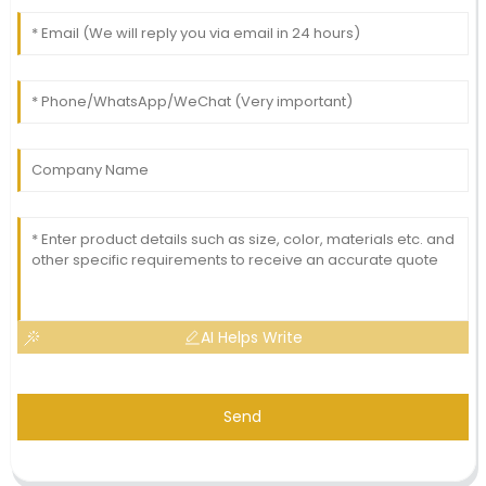
AI Helps Write
Send