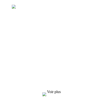
Demande de liste de prix
Nous nous efforçons de fournir à nos clients
des produits de qualité. Pour toute demande
d'informations, d'échantillons et de devis,
contactez-nous !
Voir plus