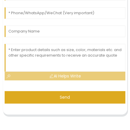
AI Helps Write
Send