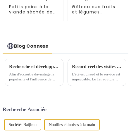
Petits pains à la
Gâteau aux fruits
viande séchée de
et légumes
Xi'an - Gâteau Baiji
Tongguan Rougamo
Embryon
Blog Connexe
Recherche et développement de nouveaux produits : la voie de l'internationalisation de Tongguan Roujiamo
Record réel des visites de retour des clients dans le Jiangsu, le Zhejiang et Shanghai
Afin d'accroître davantage la
L'été est chaud et le service est
popularité et l'influence de
impeccable. Le 1er août, le
Tongguan Roujiamo sur le
service opérationnel de notre
marché international, notre
entreprise a lancé l'opération de
société a mené des recherches
retour client « Qualité entre
approfondies sur les tendances
pairs, partage gourmand »...
alimentaires et les préférences
Recherche Associée
des consommateurs...
Sociétés Baijimo
Nouilles chinoises à la main