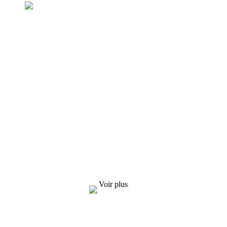
Demande de liste de prix
Nous nous efforçons de fournir à nos clients
des produits de qualité. Pour toute demande
d'informations, d'échantillons et de devis,
contactez-nous !
Voir plus
SOLUTIONS