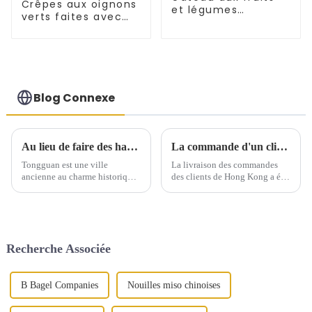
Crêpes aux oignons
et légumes
verts faites avec
Tongguan Rougamo
des oignons verts
Embryon
fraîchement cueillis
Blog Connexe
Au lieu de faire des hamburgers chinois, nous voulons faire le Roujiamo du monde - une brève discussion sur les gènes culturels contenus dans le Roujiamo de Tongguan
La commande d'un client de Hong Kong a été livrée avec succès
Tongguan est une ville
La livraison des commandes
ancienne au charme historique
des clients de Hong Kong a été
exceptionnel. Son
effectuée avec succès cette
environnement géographique
semaine.
unique et sa riche culture
historique ont donné naissance
au Tongguan Roujiamo, un
Recherche Associée
mets traditionnel aux saveurs
vibrantes.
B Bagel Companies
Nouilles miso chinoises