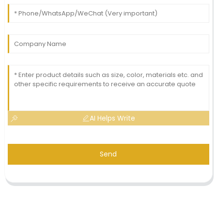
AI Helps Write
Send