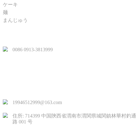
ケーキ
麺
まんじゅう
クイックリンク
0086 0913-3813999
19946512999@163.com
住所: 714399 中国陝西省渭南市渭関県城関鎮林華村釣通
路 001 号
お問い合わせ