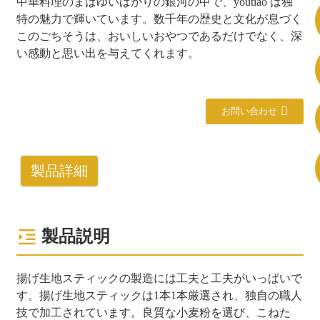
中華料理のまばゆいばかりの銀河の中で、youtiao は独
特の魅力で輝いています。数千年の歴史と文化が息づく
+86 8619946512999
このごちそうは、おいしいおやつであるだけでなく、深
い感動と思い出を与えてくれます。
お問い合わせ
製品詳細
製品説明
揚げ生地スティックの製造には工夫と工夫がいっぱいで
す。揚げ生地スティックは1本1本厳選され、独自の職人
技で加工されています。良質な小麦粉を選び、こねた