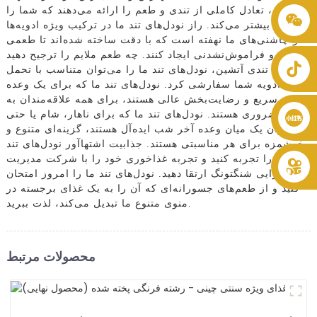
شده‌اند، تعادل کاملی از تندی و طعم را ارائه می‌دهند که شما را
‎+۸۶ ۸۶۱۹۹۴۶۵۱۲۹۹۹‎
مشتاق بیشتر می‌کند. راز نودل‌های تند ما در ترکیب ویژه ادویه‌ها
و چاشنی‌های ما نهفته است که با دقت ساخته شده‌اند تا طعمی
متمایز و فراموش‌نشدنی ایجاد کنند. چه طعم ملایم را ترجیح دهید
و چه تندی آتشین، نودل‌های تند ما را می‌توان متناسب با تحمل
ادویه شما سفارشی کرد. نودل‌های تند ما که برای یک وعده
غذایی سریع و رضایت‌بخش عالی هستند، برای همه علاقه‌مندان به
نودل ضروری هستند. نودل‌های تند ما که برای ناهار، شام یا حتی
به عنوان یک میان وعده آخر شب ایده‌آل هستند، گزینه‌ای متنوع و
خوشمزه برای هر مناسبتی هستند. جذابیت اشتهاآور نودل‌های تند
ما را تجربه کنید و تجربه غذاخوری خود را با شرکت مدیریت
پذیرایی شنگتونگ ارتقا دهید. نودل‌های تند ما را امروز امتحان
کنید و از طعم‌های جسورانه‌ای که آن را به یک غذای برجسته در
منوی متنوع ما تبدیل می‌کند، لذت ببرید.
محصولات مرتبط