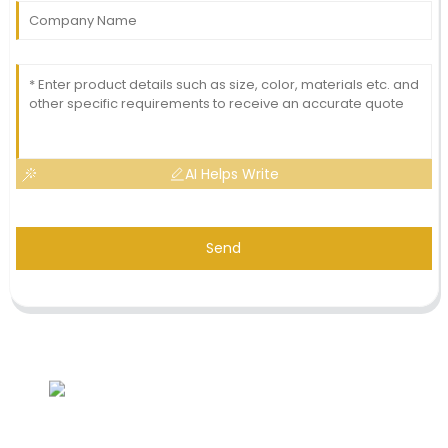
AI Helps Write
Send