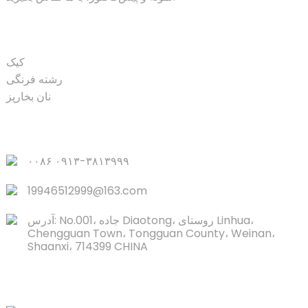
محصول
کیک
رشته فرنگی
نان بخارپز
لینک‌های سریع
۰۰۸۶ ۰۹۱۳-۳۸۱۳۹۹۹
19946512999@163.com
آدرس: No.001، جاده Diaotong، روستای Linhua،
Chengguan Town، Tongguan County، Weinan،
Shaanxi، 714399 CHINA
تماس با ما