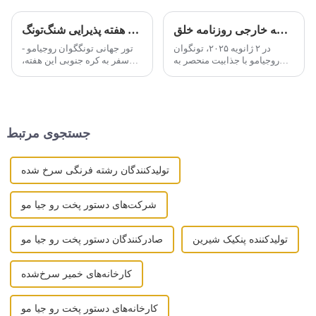
شکوه تونگگوان روجیامو در نسخه خارجی روزنامه خلق
به‌روزرسانی‌های کاری هفته پذیرایی شنگ‌تونگ
در ۲ ژانویه ۲۰۲۵، تونگوان
تور جهانی تونگگوان روجیامو -
روجیامو با جذابیت منحصر به
سفر به کره جنوبی این هفته،
فردش، در صفحه دهم نسخه
مدیر کل دونگ کایفنگ تیمی را
خارجی روزنامه پیپلز دیلی در
برای شرکت در "نمایشگاه غذا،
ستون «پنجره محلی» به نمایش
نوشیدنی و لوازم هتل سئول" به
درآمد.
کره جنوبی هدایت کرد. در...
جستجوی مرتبط
تولیدکنندگان رشته فرنگی سرخ شده
شرکت‌های دستور پخت رو جیا مو
تولیدکننده پنکیک شیرین
صادرکنندگان دستور پخت رو جیا مو
کارخانه‌های خمیر سرخ‌شده
کارخانه‌های دستور پخت رو جیا مو