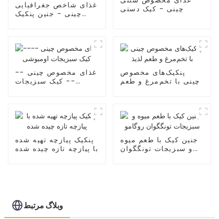
غذای شاخص جغرافیایی
چینی - کیک دستی
چینی - جنین پنکیک
روگامو تونگگوان
پنکیک‌های مخصوص
غذای مخصوص چینی --
چینی با تخم‌مرغ و طعم
-- کیک سبزیجات
لذیذ
اومبوشی
جنین کیک با طعم میوه
پنکیک پیازچه تهیه شده
و سبزیجات تونگگوان
با پیازچه تازه چیده شده
روگامو
وبلاگ مرتبط