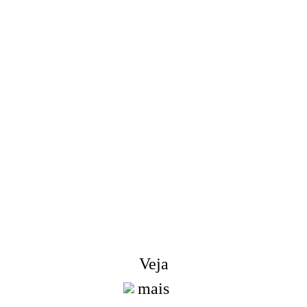
icite a lista de pre
Nos esforçamos para fornecer aos nossos clientes produtos d
alidade. Solicite informações, amostras e orçamentos. Entre
contato conosco!
Veja
mais