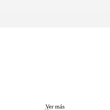
ulta de lista de pr
Nos esforzamos por ofrecer a los clientes productos de calidad
Solicite información, muestra y cotización, ¡Contáctenos!
Ver más