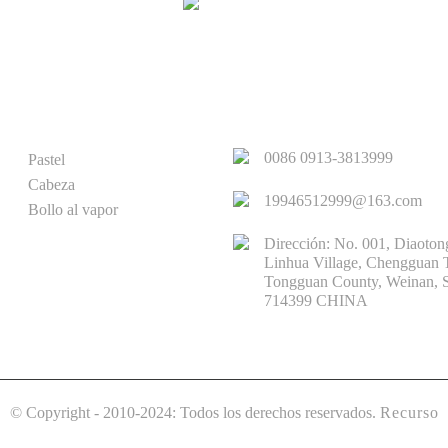
PRODUCTO
ENLACES RÁPIDOS
0086 0913-3813999
Pastel
Cabeza
19946512999@163.com
Bollo al vapor
Dirección: No. 001, Diaoton
Linhua Village, Chengguan
Tongguan County, Weinan, S
714399 CHINA
© Copyright - 2010-2024: Todos los derechos reservados.
Recurso