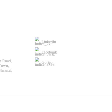
CONTACTANOS
LinkedIn
Facebook
g Road,
Gorjeo
 Town,
haanxi,