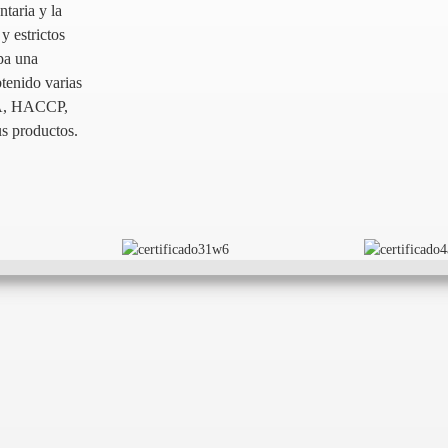
taria y la
y estrictos
pa una
tenido varias
FDA, HACCP,
us productos.