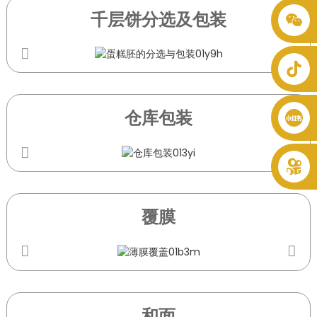
千层饼分选及包装
+86 8619946512999
仓库包装
覆膜
和面