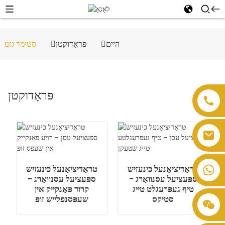
היים
פּראָדוקטן
סטימד גוט
פּראָדוקטן
טראַדיציאָנעל כינעזיש
טראַדיציאָנעל כינעזיש
ספּעציעל עסנוואַרג -
ספּעציעל עסנוואַרג -
טיף געפּרעגלט טייג
קרוד פּאַנקייק אין
סטיקס
שעפּסנפלייש זופּ