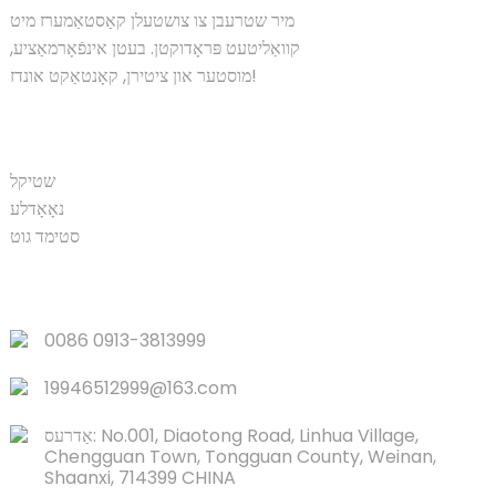
מיר שטרעבן צו צושטעלן קאַסטאַמערז מיט
קוואַליטעט פּראָדוקטן. בעטן אינפֿאָרמאַציע,
מוסטער און ציטירן, קאָנטאַקט אונדז!
פּראָדוקט
שטיקל
נאָאָדלע
סטימד גוט
שנעל פֿאַרבינדונגען
0086 0913-3813999
19946512999@163.com
אַדרעס: No.001, Diaotong Road, Linhua Village,
Chengguan Town, Tongguan County, Weinan,
Shaanxi, 714399 CHINA