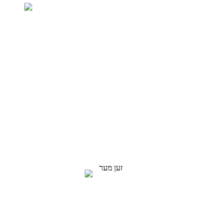
אָנפרעג פֿאַר פּרייסליסט
מיר שטרעבן צו צושטעלן קאַסטאַמערז מיט קוואַליטעט
פּראָדוקטן. בעטן אינפֿאָרמאַציע, מוסטער און ציטירן,
קאָנטאַקט אונדז!
זען מער
סאַלושאַנז