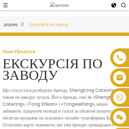
додому
Екскурсія по заводу
Наші Продукти
ЕКСКУРСІЯ ПО
ЗАВОДУ
Що стосується розбудови бренду, Shengtong Catering
також не шкодує зусиль. Його бренди, такі як «Shengtong
Catering», «Tong Shisan» і «Tongweifang», міцно
займають лідируючі позиції в галузі за обсягом пошуку та
обсягом продажів на основних онлайн-платформах Китаю.
Особливо варто зазначити, що такі бренди громадського