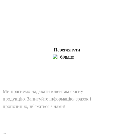
Запит на прайс-лист
Ми прагнемо надавати клієнтам якісну продукцію.
Запитуйте інформацію, зразок і пропозицію, зв'яжіться
з нами!
Переглянути
більше
РІШЕННЯ
Ми прагнемо надавати клієнтам якісну
продукцію. Запитуйте інформацію, зразок і
пропозицію, зв'яжіться з нами!
ПРОДУКТ