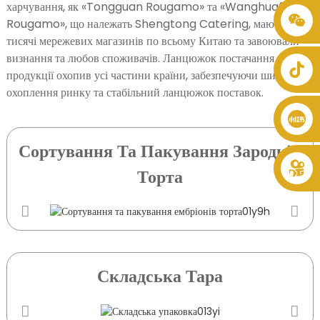
харчування, як «Tongguan Rougamo» та «Wanghuafeng
Rougamo», що належать Shengtong Catering, мають
+86 8619946512999
тисячі мережевих магазинів по всьому Китаю та завоювали
визнання та любов споживачів. Ланцюжок постачання
продукції охопив усі частини країни, забезпечуючи широке
охоплення ринку та стабільний ланцюжок поставок.
Сортування Та Пакування Зародків
Торта
Складська Тара