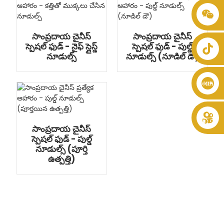
+86 8619946512999
సాంప్రదాయ చైనీస్
సాంప్రదాయ చైనీస్
స్పెషల్ ఫుడ్ - నైఫ్ స్లైస్డ్
స్పెషల్ ఫుడ్ - పుల్డ్
నూడుల్స్
నూడుల్స్ (నూడిల్ డౌ)
సాంప్రదాయ చైనీస్
స్పెషల్ ఫుడ్ - పుల్డ్
నూడుల్స్ (పూర్తి
ఉత్పత్తి)