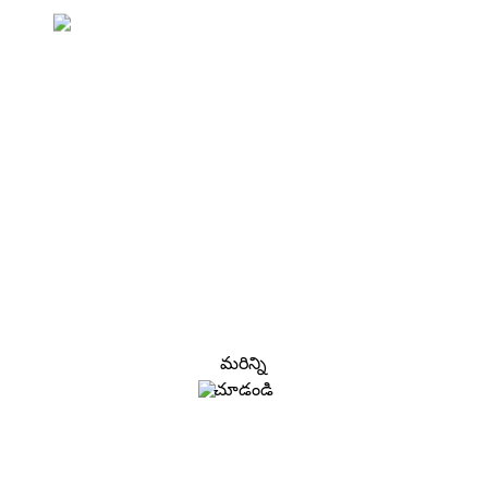
ధరల జాబితా కోసం విచారణ
మేము వినియోగదారులకు నాణ్యమైన ఉత్పత్తులను
అందించడానికి ప్రయత్నిస్తున్నాము. సమాచారం, నమూనా &
కోట్‌ని అభ్యర్థించండి, మమ్మల్ని సంప్రదించండి!
మరిన్ని
చూడండి
పరిష్కారాలు