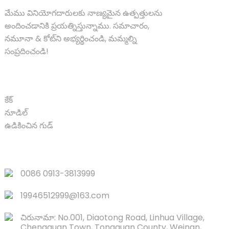
మేము వినియోగదారులకు నాణ్యమైన ఉత్పత్తులను
అందించడానికి ప్రయత్నిస్తున్నాము. సమాచారం,
నమూనా & కోట్‌ని అభ్యర్థించండి, మమ్మల్ని
సంప్రదించండి!
PRODUCT
కేక్
నూడిల్
ఉడికించిన గుడ్
త్వరిత లింక్‌లు
0086 0913-3813999
19946512999@163.com
చిరునామా: No.001, Diaotong Road, Linhua Village,
Chengguan Town, Tongguan County, Weinan,