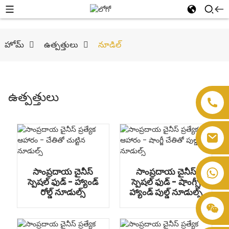
హోమ్
ఉత్పత్తులు
నూడిల్
ఉత్పత్తులు
సాంప్రదాయ చైనీస్
సాంప్రదాయ చైనీస్
స్పెషల్ ఫుడ్ - హ్యాండ్
స్పెషల్ ఫుడ్ - షాంగ్సీ
రోల్డ్ నూడుల్స్
హ్యాండ్ పుల్డ్ నూడుల్స్