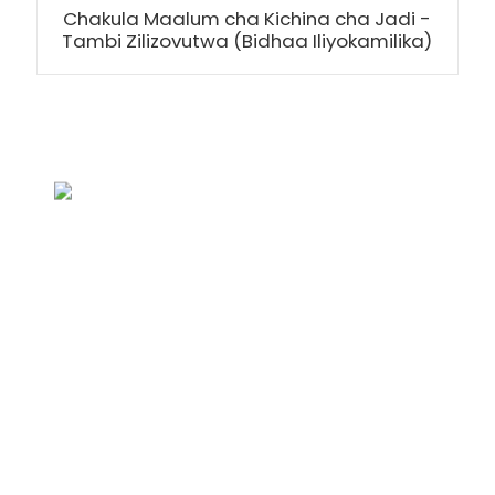
Chakula Maalum cha Kichina cha Jadi -
Tambi Zilizovutwa (Bidhaa Iliyokamilika)
Uchunguzi Kwa Orodha ya bei
Tunajitahidi kuwapa wateja bidhaa bora. Omba
Habari, Sampuli & Nukuu, Wasiliana nasi!