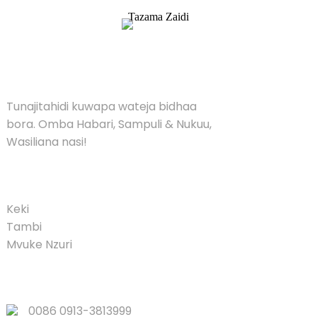
Tazama Zaidi
SULUHISHO
Tunajitahidi kuwapa wateja bidhaa
bora. Omba Habari, Sampuli & Nukuu,
Wasiliana nasi!
PRODUCT
Keki
Tambi
Mvuke Nzuri
VIUNGO VYA HARAKA
0086 0913-3813999