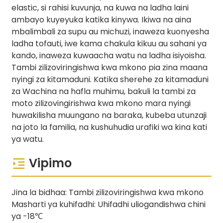
elastic, si rahisi kuvunja, na kuwa na ladha laini
ambayo kuyeyuka katika kinywa. Ikiwa na aina
mbalimbali za supu au michuzi, inaweza kuonyesha
ladha tofauti, iwe kama chakula kikuu au sahani ya
kando, inaweza kuwaacha watu na ladha isiyoisha.
Tambi zilizoviringishwa kwa mkono pia zina maana
nyingi za kitamaduni. Katika sherehe za kitamaduni
za Wachina na hafla muhimu, bakuli la tambi za
moto zilizovingirishwa kwa mkono mara nyingi
huwakilisha muungano na baraka, kubeba utunzaji
na joto la familia, na kushuhudia urafiki wa kina kati
ya watu.
Vipimo
Jina la bidhaa: Tambi zilizoviringishwa kwa mkono
Masharti ya kuhifadhi: Uhifadhi uliogandishwa chini
ya -18℃