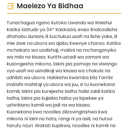
Maelezo Ya Bidhaa
Tunachagua ngano kutoka Uwanda wa Weishui
katika latitudo ya 34º Kaskazini, eneo linalozalisha
dhahabu duniani, ili kuchukua usafi na lishe yake, ili
mie ziwe na ubora wa ajabu kwenye chanzo. Katika
mchakato wa uzalishaji, makini na mchanganyiko
wa mila na kisasa. Kurithi ustadi wa zamani wa
kusongesha mikono, lakini pia pamoja na viwango
vya usafi wa usindikaji wa kisasa wa chakula na
udhibiti wa ubora. Hakikisha kwamba kila Tambi
inakidhi mahitaji ya ubora wa juu, si tu kuonekana
kamili, lakini pia kurejesha ladha halisi zaidi katika
ladha, lakini pia kujisikia haiba ya kipekee ya
ushirikiano kamili wa jadi na wa kisasa.
Kuonekana kwa noodles zilizovingirishwa kwa
mikono ni laini na hata, rangi ni ya asili, na hutoa
harufu nzuri. Wakati kupikwa, noodles ni kamili na