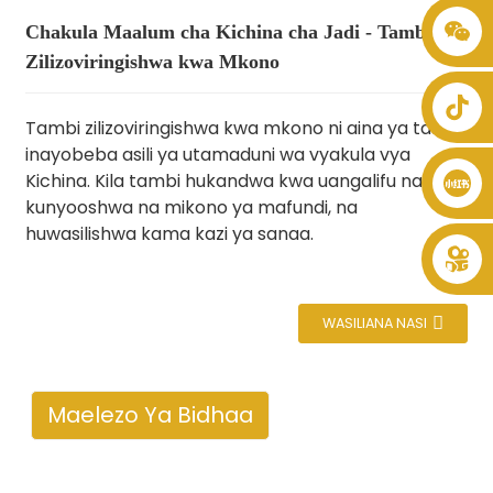
Chakula Maalum cha Kichina cha Jadi - Tambi
+86 8619946512999
Zilizoviringishwa kwa Mkono
Tambi zilizoviringishwa kwa mkono ni aina ya tambi
inayobeba asili ya utamaduni wa vyakula vya
Kichina. Kila tambi hukandwa kwa uangalifu na
kunyooshwa na mikono ya mafundi, na
huwasilishwa kama kazi ya sanaa.
WASILIANA NASI
Maelezo Ya Bidhaa