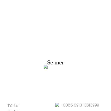
örfrågan för prislis
Vi strävar efter att ge kunderna kvalitetsprodukter
Begär information, prov & offert, kontakta oss!
Se mer
PRODUKT
SNABLÄNKAR
0086 0913-3813999
Tårta