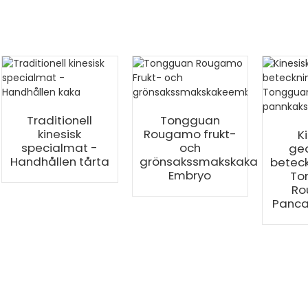
Traditionell
Tongguan
kinesisk
Rougamo frukt-
K
specialmat -
och
geo
Handhållen tårta
grönsakssmakskaka
beteck
Embryo
To
Ro
Panca