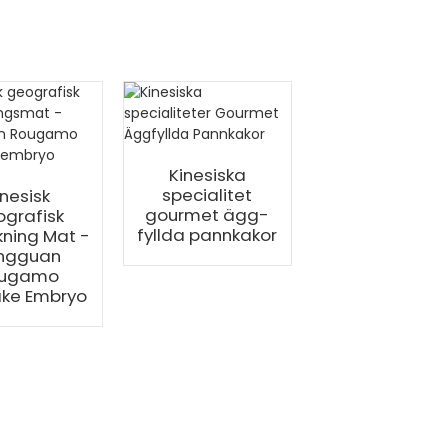
Kinesiska
specialitet
inesisk
Kinesisk
gourmet ägg-
grafisk
geografisk
fyllda pannkakor
ning Mat -
beteckning Ma
ngguan
Tongguan
ugamo
Rougamo
ke Embryo
Pancake Embr