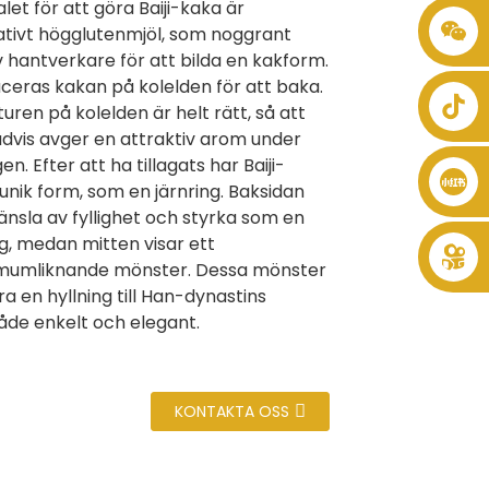
let för att göra Baiji-kaka är
ativt högglutenmjöl, som noggrant
+86 8619946512999
 hantverkare för att bilda en kakform.
ceras kakan på kolelden för att baka.
ren på kolelden är helt rätt, så att
dvis avger en attraktiv arom under
n. Efter att ha tillagats har Baiji-
unik form, som en järnring. Baksidan
känsla av fyllighet och styrka som en
gg, medan mitten visar ett
mumliknande mönster. Dessa mönster
a en hyllning till Han-dynastins
Både enkelt och elegant.
KONTAKTA OSS