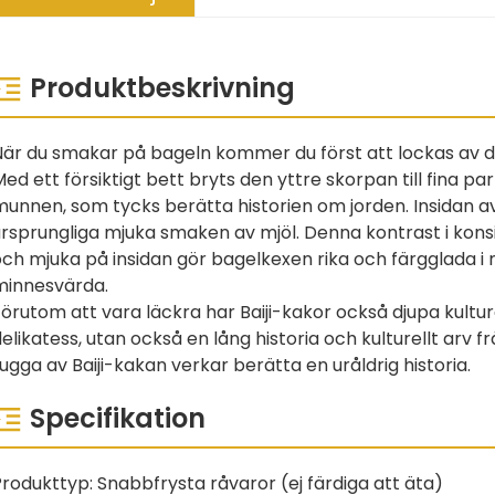
Produktbeskrivning
När du smakar på bageln kommer du först att lockas av de
ed ett försiktigt bett bryts den yttre skorpan till fina par
unnen, som tycks berätta historien om jorden. Insidan av 
ursprungliga mjuka smaken av mjöl. Denna kontrast i kons
ch mjuka på insidan gör bagelkexen rika och färgglada i 
minnesvärda.
örutom att vara läckra har Baiji-kakor också djupa kultur
elikatess, utan också en lång historia och kulturellt arv fr
ugga av Baiji-kakan verkar berätta en uråldrig historia.
Specifikation
rodukttyp: Snabbfrysta råvaror (ej färdiga att äta)