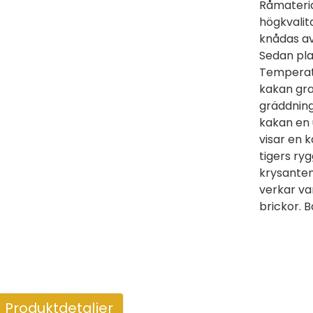
Råmateria
högkvalit
knådas av
Sedan pla
Temperatu
kakan gra
gräddninge
kakan en 
visar en 
tigers ry
krysante
verkar var
brickor. 
Produktdetaljer