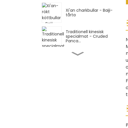
Xi'an charkbullar - Baiji-
tårta
Traditionell kinesisk
specialmat - Cruded
Panca...
M
m
Traditionell kinesisk
specialmat -
handrullad ...
o
Traditionell kinesisk
F
specialmat - Shaanxi
d
Hand...
t
Traditionell kinesisk
specialmat - skivad
kniv...
P
Traditionell kinesisk