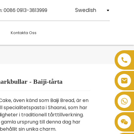
Swedish
n: 0086 0913-3813999
Kontakta Oss
arkbullar - Baiji-tårta
Loading...
Loading...
Loading...
Loading...
i Cake, även känd som Baiji Bread, är en
ll specialitetspasta i Shaanxi, som har
igheter i traditionell tårttillverkning.
 gamla ursprung till denna dag har
 behållit sin unika charm.