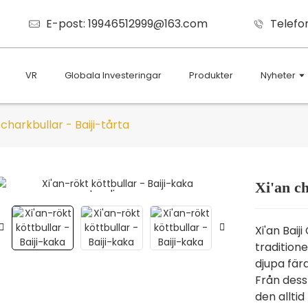
E-post: 19946512999@163.com
Telefo
VR
Globala Investeringar
Produkter
Nyheter
 charkbullar - Baiji-tårta
Xi'an ch
Loading...
Loading...
Xi'an Baij
traditione
djupa färd
Från dess
den alltid