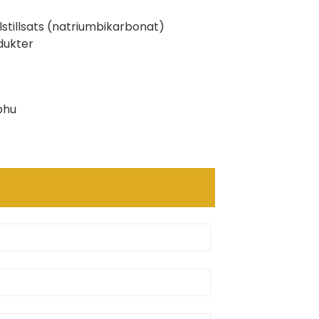
lstillsats (natriumbikarbonat)
dukter