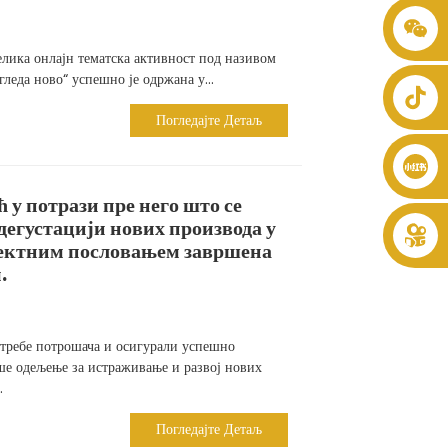
+86 8619946512999
велика онлајн тематска активност под називом
гледа ново“ успешно је одржана у...
Погледајте Детаљ
 у потрази пре него што се
 дегустацији нових производа у
ректним пословањем завршена
.
требе потрошача и осигурали успешно
ше одељење за истраживање и развој нових
.
Погледајте Детаљ