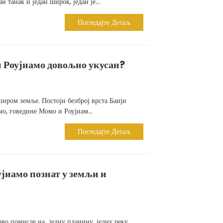
н танак и један широк, један је...
Погледајте Детаљ
ан Роујиамо довољно укусан?
широм земље. Постоји безброј врста Баији
мо, говедине Момо и Роујиам...
Погледајте Детаљ
ујиамо познат у земљи и
рво помисле на „једну планину, једну реку,