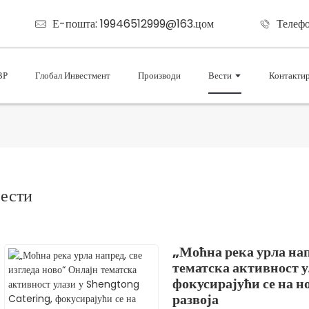
Е-пошта: 19946512999@163.цом
Телеф
ВР
Глобал Инвестмент
Производи
Вести
Контактир
ести
„Моћна река урла нап
тематска активност 
фокусирајући се на н
развоја