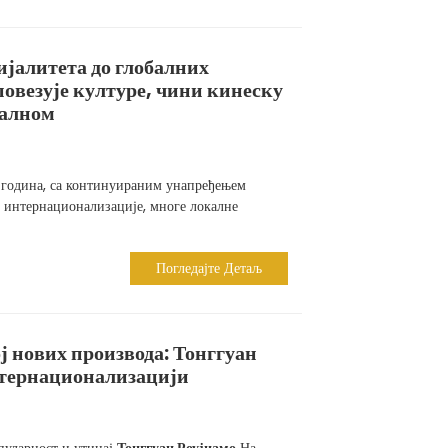
ијалитета до глобалних
повезује културе, чини кинеску
алном
 година, са континуираним унапређењем
 интернационализације, многе локалне
Погледајте Детаљ
 нових производа: Тонггуан
нтернационализацији