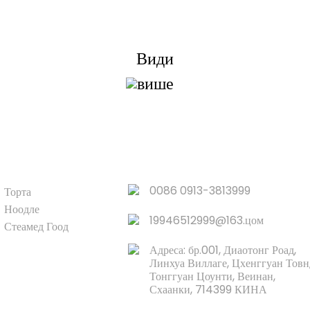
Трудимо се да купцима пружимо квалитетне производе.
атражите информације, узорак и понуду, контактирајте на
Види
више
ПРОИЗВОД
БРЗИ ЛИНКОВИ
0086 0913-3813999
Торта
Ноодле
19946512999@163.цом
Стеамед Гоод
Адреса: бр.001, Диаотонг Роад,
Линхуа Виллаге, Цхенггуан Товн
Тонггуан Цоунти, Веинан,
Схаанки, 714399 КИНА