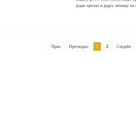
један пролаз и једну лепињу на 
Прво
Претходно
1
2
Следеће
Упит за ценовни