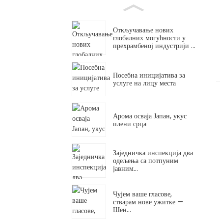
Откључавање нових
глобалних могућности у
прехрамбеној индустрији ...
Посебна иницијатива за
услуге на лицу места
Арома осваја Јапан, укус
плени срца
Заједничка инспекција два
одељења са потпуним
јавним...
Чујем ваше гласове,
стварам нове ужитке —
Шен...