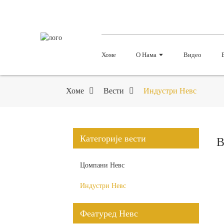
Хоме
О Нама
Видео
Хоме
Вести
Индустри Невс
Категорије вести
В
Цомпани Невс
Индустри Невс
Феатуред Невс