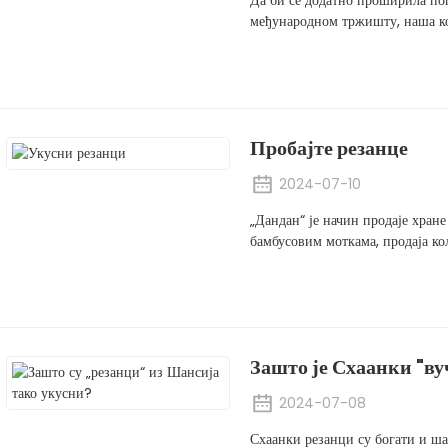
Да би се додатно проширила по
међународном тржишту, наша ко
Пробајте резанце
2024-07-10
„Дандан“ је начин продаје хране 
бамбусовим моткама, продаја кол
Зашто је Схаанки "ву
2024-07-08
Схаанки резанци су богати и ша