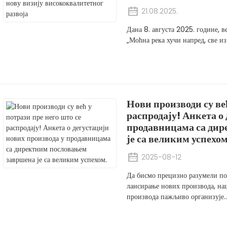
21.08.2025.
Дана 8. августа 2025. године, 
„Моћна река хучи напред, све из
Нови производи су већ
распродају! Анкета о
продавницама са ди
је са великим успехом
2025-08-12
Да бисмо прецизно разумели по
лансирање нових производа, на
производа пажљиво организује..