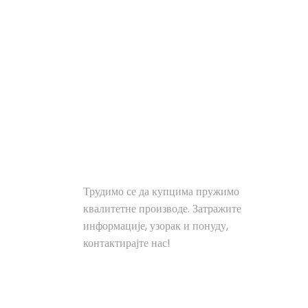
З
РЕШЕЊА
Трудимо се да купцима пружимо
квалитетне производе. Затражите
информације, узорак и понуду,
контактирајте нас!