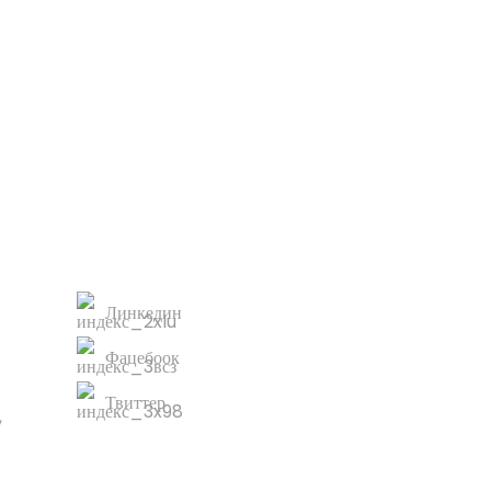
с!
КОНТАКТИРАЈТЕ НАС
Линкедин
Фацебоок
Твиттер
,