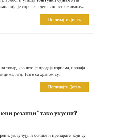
пуларност и утицај
Тонггуан Роујиамо
На
мпанија је спровела детаљно истраживање...
Погледајте Детаљ
на товар, као што је продаја корпама, продаја
ицима, итд. Тезге са храном су...
Погледајте Детаљ
чени резанци" тако укусни?
рени, укључујући облике и препарате, који су