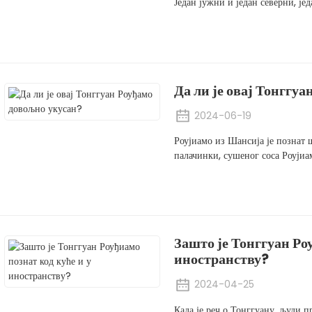
Један јужни и један северни, једа
Да ли је овај Тонггу
2024-06-19
Роујиамо из Шансија је познат 
палачинки, сушеног соса Роујиа
Зашто је Тонггуан Ро
иностранству?
2024-04-25
Када је реч о Тонггуану, људи п