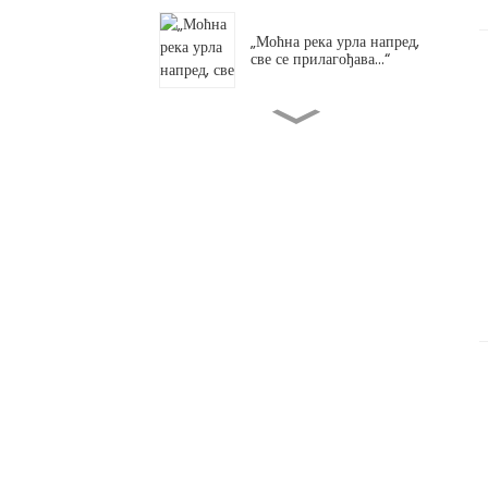
„Моћна река урла напред,
све се прилагођава...“
Нови производи су већ
врући пре него што се и
појаве...
Укуси Тонгуана, стварање
нових веза са Јапаном
Врућа парина лепиња и
хладно месо наспрам благе
и...
Свеобухватна контрола
штеточина и глодара:
Јачање...