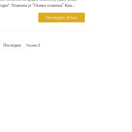
пари“. Планина је "Отачка планина" Кин...
Погледајте Детаљ
Последњи
Укупно 2
к