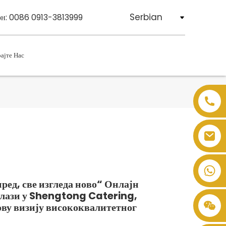
Serbian
он: 0086 0913-3813999
ајте Нас
ред, све изгледа ново“ Онлајн
улази у Shengtong Catering,
ову визију висококвалитетног