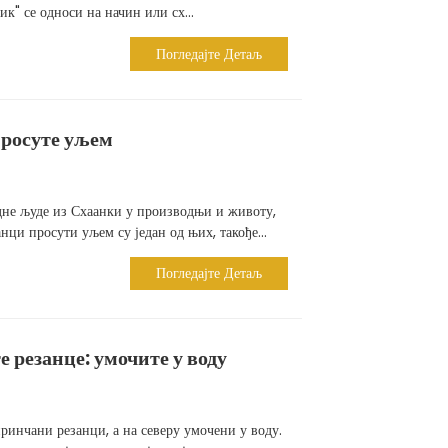
к" се односи на начин или сх...
Погледајте Детаљ
просуте уљем
дне људе из Схаанки у производњи и животу,
анци просути уљем су један од њих, такође...
Погледајте Детаљ
е резанце: умочите у воду
иринчани резанци, а на северу умочени у воду.