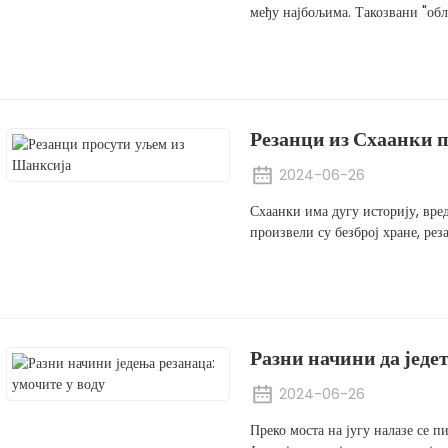
међу најбољима. Такозвани "обли
Резанци из Схаанки 
2024-06-26
Схаанки има дугу историју, вре
произвели су безброј хране, рез
Разни начини да једет
2024-06-26
Преко моста на југу налазе се п