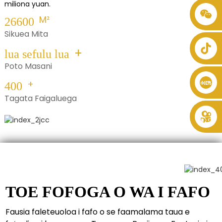
miliona yuan.
+86 8619946512999
M²
26600
Sikuea Mita
+
lua sefulu lua
Poto Masani
+
400
Tagata Faigaluega
Va'ai
atili
TOE FOFOGA O WA I FAFO
Fausia faleteuoloa i fafo o se faamalama taua e