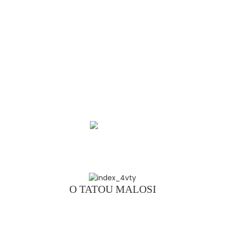
AUAI MA TATOU FAIGA PAAGA
Pa'u pa'u asu masi, fa'atumu aano o manu'ai
suamalie, o u uma o se fa'auiga atoatoa lea o
aano o manu fa'asala sanuisi. Roujiamo, crispy
ma suamalie, suamalie ma juicy, o se meaʻai
suamalie Central Plains lea e tuua ai se tofo e le
gata.
Kiliki e sii
mai ai
O TATOU MALOSI