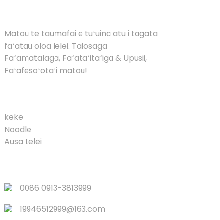
FOFOGA
Matou te taumafai e tuʻuina atu i tagata
faʻatau oloa lelei. Talosaga
Faʻamatalaga, Faʻataʻitaʻiga & Upusii,
Faʻafesoʻotaʻi matou!
GALUEGA
keke
Noodle
Ausa Lelei
SO'OGA VAIVAI
0086 0913-3813999
19946512999@163.com