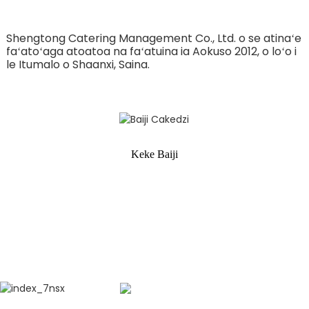
Shengtong Catering Management Co., Ltd. o se atinaʻe
faʻatoʻaga atoatoa na faʻatuina ia Aokuso 2012, o loʻo i
le Itumalo o Shaanxi, Saina.
Keke Baiji