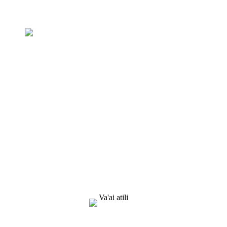
Su'esu'ega Mo Pricelist
Matou te taumafai e tuʻuina atu i tagata
faʻatau oloa lelei. Talosaga Faʻamatalaga,
Faʻataʻitaʻiga & Upusii, Faʻafesoʻotaʻi matou!
Va'ai atili