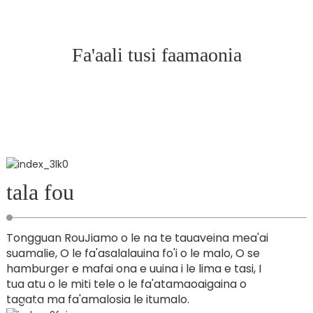
Fa'aali tusi faamaonia
tala fou
Tongguan RouJiamo o le na te tauaveina mea'ai
suamalie, O le fa'asalalauina fo'i o le malo, O se
hamburger e mafai ona e uuina i le lima e tasi, I
tua atu o le miti tele o le fa'atamaoaigaina o
tagata ma fa'amalosia le itumalo.
Va'ai