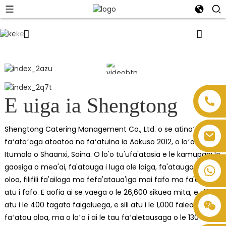
01
/
02
E uiga ia Shengtong
Shengtong Catering Management Co., Ltd. o se atinaʻe
faʻatoʻaga atoatoa na faʻatuina ia Aokuso 2012, o loʻo i le
Itumalo o Shaanxi, Saina. O lo'o tu'ufa'atasia e le kamupani le
gaosiga o mea'ai, fa'atauga i luga ole laiga, fa'atauga fa'atau
oloa, filifili fa'ailoga ma fefa'ataua'iga mai fafo ma fa'atau
atu i fafo. E aofia ai se vaega o le 26,600 sikuea mita, e sili
atu i le 400 tagata faigaluega, e sili atu i le 1,000 faleoloa
faʻatau oloa, ma o loʻo i ai le tau faʻaletausaga o le 130