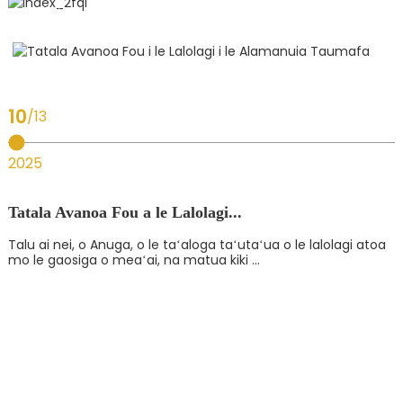
atili
10
13
2025
Tatala Avanoa Fou a le Lalolagi...
Talu ai nei, o Anuga, o le taʻaloga taʻutaʻua o le lalolagi atoa
mo le gaosiga o meaʻai, na matua kiki ...