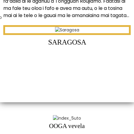
faʻaalia ai le aganuu a Tongguan Roujiamo. Faatasi ai
ma fale teu oloa i fafo e avea ma autu, o le a tosina
mai ai le tele o le gauai ma le amanaiaina mai tagata
faatau mai fafo ma faatelevaveina le maketi o le
lalolagi mo le Tongguan Roujiamo brand.
SARAGOSA
OOGA vevela