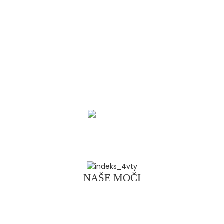
PARTNER
Hrustljava lupina kuhane žemljice, slasten mesni
nadev, vsak grižljaj je popolna interpretacija
mesnih žemljic. Roujiamo, hrustljav in slasten,
slasten in sočen, je delikatesa Central Plains, ki
pusti neskončen priokus.
Kliknite za
prenos
NAŠE MOČI