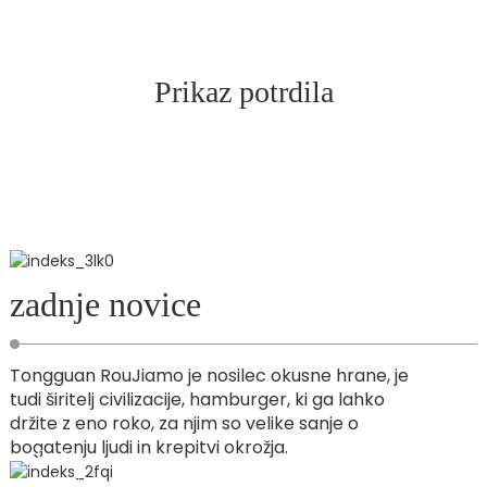
Prikaz potrdila
zadnje novice
Tongguan RouJiamo je nosilec okusne hrane, je
tudi širitelj civilizacije, hamburger, ki ga lahko
držite z eno roko, za njim so velike sanje o
bogatenju ljudi in krepitvi okrožja.
Poglej
več