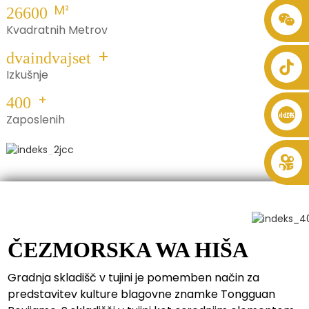
M²
26600
+86 8619946512999
Kvadratnih Metrov
+
dvaindvajset
Izkušnje
+
400
Zaposlenih
Poglej
več
ČEZMORSKA WA HIŠA
Gradnja skladišč v tujini je pomemben način za
predstavitev kulture blagovne znamke Tongguan