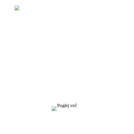
Povpraševanje po ceniku
Prizadevamo si kupcem zagotoviti kakovostne
izdelke. Zahtevajte informacije, vzorec in
ponudbo, kontaktirajte nas!
Poglej več
REŠITVE