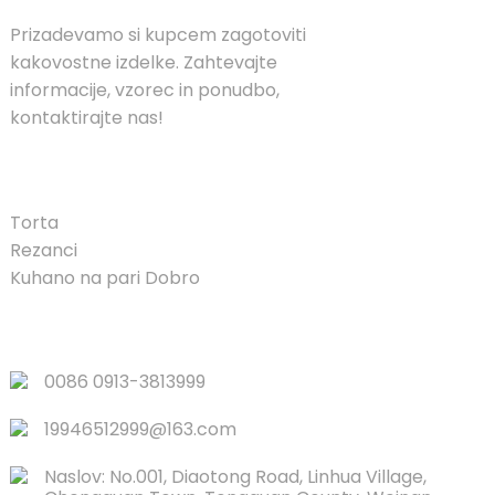
Prizadevamo si kupcem zagotoviti
kakovostne izdelke. Zahtevajte
informacije, vzorec in ponudbo,
kontaktirajte nas!
IZDELEK
Torta
Rezanci
Kuhano na pari Dobro
HITRO POVEZAVE
0086 0913-3813999
19946512999@163.com
Naslov: No.001, Diaotong Road, Linhua Village,