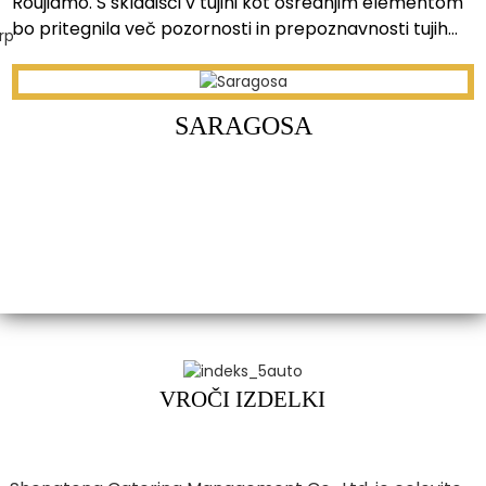
Roujiamo. S skladišči v tujini kot osrednjim elementom
bo pritegnila več pozornosti in prepoznavnosti tujih
potrošnikov ter hitro razširila svetovni trg za blagovno
znamko Tongguan Roujiamo.
SARAGOSA
VROČI IZDELKI