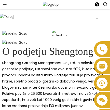
01
/
02
O podjetju Shengtong
Shengtong Catering Management Co., Ltd. je celovito
gostinsko podjetje, ustanovljeno avgusta 2012, ki se nahaja v
provinci Shaanxi na Kitajskem. Podjetje združuje proizvodnjo
hrane, spletno prodajo, gostinsko dobavno verigo, verigo
blagovnih znamk ter čezmorsko uvozno in izvozno trgovino.
Pokriva površino 26.600 kvadratnih metrov, ima več kot 400
zaposlenih, ima več kot 1.000 verig gostinskih trgovin in ima
letno vrednost proizvodnje 130 milijonov juanov.