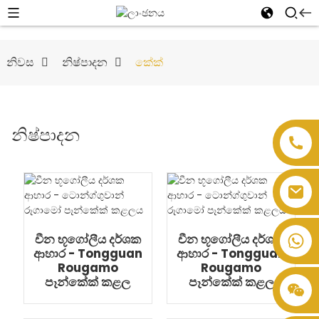
නිවස
නිෂ්පාදන
කේක්
නිෂ්පාදන
චීන භූගෝලීය දර්ශක
චීන භූගෝලීය දර්ශක
ආහාර - Tongguan
ආහාර - Tongguan
Rougamo
Rougamo
පෑන්කේක් කළල
පෑන්කේක් කළල