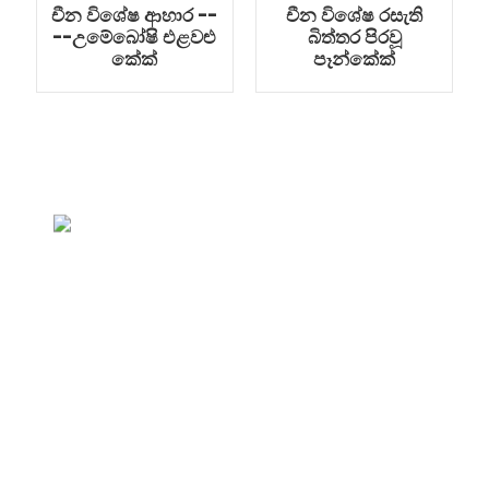
චීන විශේෂ ආහාර --
චීන විශේෂ රසැති
--උමේබෝෂි එළවළු
බිත්තර පිරවූ
කේක්
පෑන්කේක්
මිල ලැයිස්තුව සඳහා විමසීම