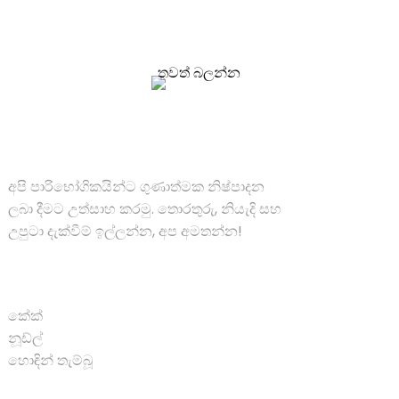
අපි පාරිභෝගිකයින්ට ගුණාත්මක නිෂ්පාදන ලබා දීමට
උත්සාහ කරමු. තොරතුරු, නියැදි සහ උපුටා දැක්වීම්
ඉල්ලන්න, අප අමතන්න!
තවත් බලන්න
විසඳුම්
අපි පාරිභෝගිකයින්ට ගුණාත්මක නිෂ්පාදන
ලබා දීමට උත්සාහ කරමු. තොරතුරු, නියැදි සහ
උපුටා දැක්වීම් ඉල්ලන්න, අප අමතන්න!
නිෂ්පාදන
කේක්
නූඩ්ල්
හොඳින් තැම්බූ