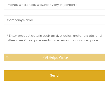
AI Helps Write
Send