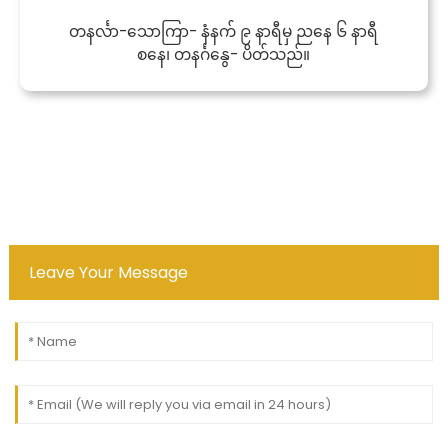
တနင်္လာ-သောကြာ- နံနက် ၉ နာရီမှ ညနေ ၆ နာရီ
စနေ၊ တနင်္ဂနွေ- ပိတ်သည်။
Leave Your Message