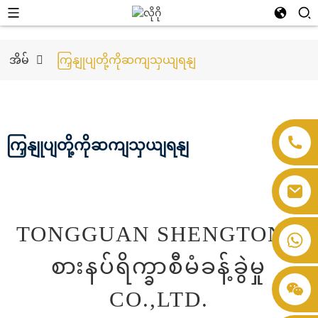
အိမ်
ကြှနျုပျတို့ကိုဆကျသှယျရနျ
ကြှနျုပျတို့ကိုဆကျသှယျရနျ
TONGGUAN SHENGTONG
စားနပ်ရိက္ခာစီမံခန့်ခွဲမှု
CO.,LTD.