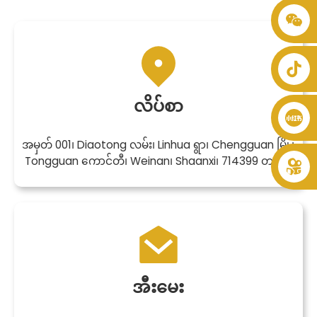
+86 8619946512999
လိပ်စာ
အမှတ် 001၊ Diaotong လမ်း၊ Linhua ရွာ၊ Chengguan မြို့၊
Tongguan ကောင်တီ၊ Weinan၊ Shaanxi၊ 714399 တရုတ်
အီးမေး