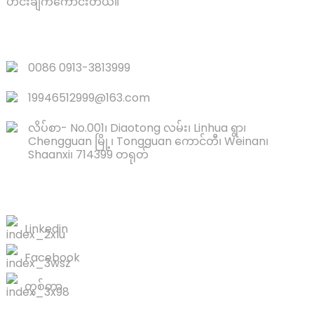
ဟင်းချက်ကောင်းတယ်။
အမြန်လင့်ခ်များ
0086 0913-3813999
19946512999@163.com
လိပ်စာ- No.001၊ Diaotong လမ်း၊ Linhua ရွာ၊
Chengguan မြို့၊ Tongguan ကောင်တီ၊ Weinan၊
Shaanxi၊ 714399 တရုတ်
ကျွန်ုပ်တို့ကို ဆက်သွယ်ပါ။
Linkedin
Facebook
တွစ်တာ