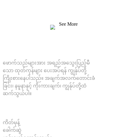
အချက်အလက်တောင်းခံခြင်း၊ နမူနာနှင့် ကိုးကားချက်၊
ကျွန်ုပ်တို့ထံ ဆက်သွယ်ပါ။
See More
ဖြေရှင်းချက်များ
ဖောက်သည်များအား အရည်အသွေးပြည့်မီ
သော ထုတ်ကုန်များ ပေးအပ်ရန် ကျွန်ုပ်တို့
ကြိုးစားနေပါသည်။ အချက်အလက်တောင်းခံ
ခြင်း၊ နမူနာနှင့် ကိုးကားချက်၊ ကျွန်ုပ်တို့ထံ
ဆက်သွယ်ပါ။
ထုတ်ကုန်
ကိတ်မုန့်
ခေါက်ဆွဲ